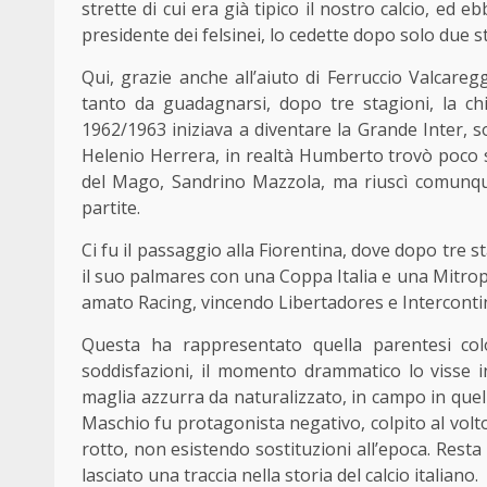
strette di cui era già tipico il nostro calcio, ed eb
presidente dei felsinei, lo cedette dopo solo due st
Qui, grazie anche all’aiuto di Ferruccio Valcaregg
tanto da guadagnarsi, dopo tre stagioni, la chi
1962/1963 iniziava a diventare la Grande Inter, so
Helenio Herrera, in realtà Humberto trovò poco s
del Mago, Sandrino Mazzola, ma riuscì comunque 
partite.
Ci fu il passaggio alla Fiorentina, dove dopo tre 
il suo palmares con una Coppa Italia e una Mitropa
amato Racing, vincendo Libertadores e Interconti
Questa ha rappresentato quella parentesi color
soddisfazioni, il momento drammatico lo visse in
maglia azzurra da naturalizzato, in campo in quella
Maschio fu protagonista negativo, colpito al volto
rotto, non esistendo sostituzioni all’epoca. Resta 
lasciato una traccia nella storia del calcio italiano.