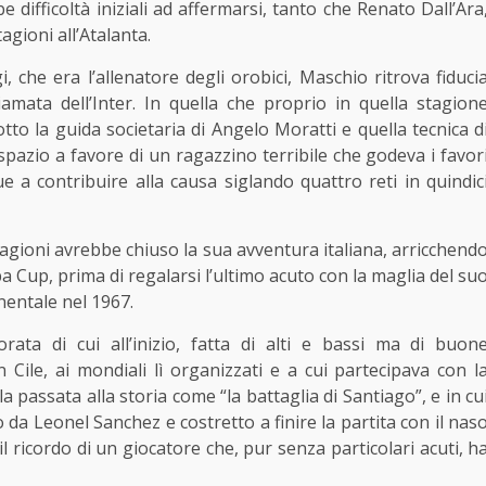
be difficoltà iniziali ad affermarsi, tanto che Renato Dall’Ara
agioni all’Atalanta.
i, che era l’allenatore degli orobici, Maschio ritrova fiduci
amata dell’Inter. In quella che proprio in quella stagion
tto la guida societaria di Angelo Moratti e quella tecnica d
pazio a favore di un ragazzino terribile che godeva i favor
a contribuire alla causa siglando quattro reti in quindic
stagioni avrebbe chiuso la sua avventura italiana, arricchend
 Cup, prima di regalarsi l’ultimo acuto con la maglia del su
nentale nel 1967.
ata di cui all’inizio, fatta di alti e bassi ma di buon
 Cile, ai mondiali lì organizzati e a cui partecipava con l
 passata alla storia come “la battaglia di Santiago”, e in cu
 da Leonel Sanchez e costretto a finire la partita con il nas
il ricordo di un giocatore che, pur senza particolari acuti, h