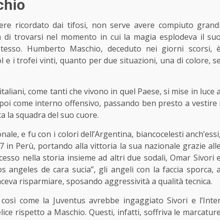
chio
sere ricordato dai tifosi, non serve avere compiuto grand
a di trovarsi nel momento in cui la magia esplodeva il su
tesso. Humberto Maschio, deceduto nei giorni scorsi, 
l e i trofei vinti, quanto per due situazioni, una di colore, s
aliani, come tanti che vivono in quel Paese, si mise in luce 
oi come interno offensivo, passando ben presto a vestire 
ta la squadra del suo cuore.
ale, e fu con i colori dell’Argentina, biancocelesti anch’essi
 in Perù, portando alla vittoria la sua nazionale grazie all
esso nella storia insieme ad altri due sodali, Omar Sivori 
os angeles de cara sucia”, gli angeli con la faccia sporca, 
faceva risparmiare, sposando aggressività a qualità tecnica.
, così come la Juventus avrebbe ingaggiato Sivori e l’Inte
ice rispetto a Maschio. Questi, infatti, soffriva le marcatur