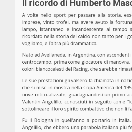
Il ricordo di Humberto Mas
A volte nello sport per passare alla storia, es
imprese, vinto trofei, ma avere avuto la fortun
lampo, istantaneo e incandescente al tempo s
ricordato nella storia del calcio non tanto per i go
vogliamo, e l’altra più drammatica.
Nato ad Avellaneda, in Argentina, con ascendenti it
centrocampo, prima come giocatore di manovra, p
colori biancocelesti del Racing, che sarebbe rimas
Le sue prestazioni gli valsero la chiamata in nazion
che si mise in mostra nella Copa America del 1957
nove reti realizzate, guadagnandosi un primo acc
Valentin Angelillo, conosciuti in seguito come “l
sottolineare il loro spirito combattivo che non li 
Fu il Bologna in quell’anno a portarlo in Italia
Angelillo, che ebbero una parabola italiana più fel