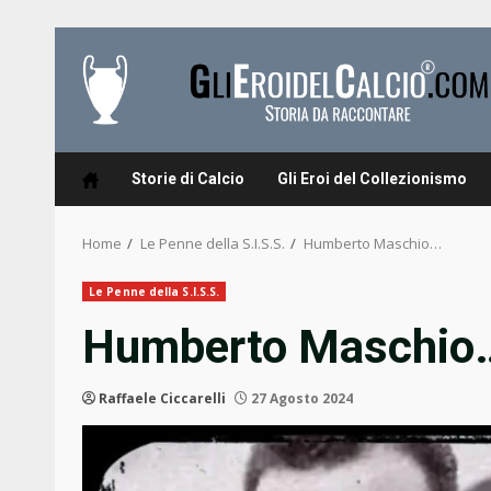
Skip
to
content
Storie di Calcio
Gli Eroi del Collezionismo
Home
Le Penne della S.I.S.S.
Humberto Maschio…
Le Penne della S.I.S.S.
Humberto Maschio
Raffaele Ciccarelli
27 Agosto 2024