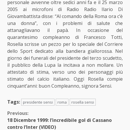
personale avvenne oltre sedici anni fa e il 25 marzo
2005 ai microfoni di Radio Radio Ilario Di
Giovambattista disse: “Al comando della Roma ora c’è
una donna”, con i problemi di salute che
attanagliavano il papà. In occasione del
quarantesimo compleanno di Francesco Totti,
Rosella scrisse un pezzo per lo speciale del Corriere
dello Sport dedicato alla bandiera giallorossa. Nel
giorno dei funerali del presidente del terzo scudetto,
il pubblico della Lupa la incitava a non mollare. Un
attestato di stima, verso uno dei personaggi più
stimato del calcio italiano. Oggi Rosella compie
cinquant’anni: buon Compleanno, signora Sensi.
Tags:
presidente sensi
roma
rosella sensi
Continue
Previous:
18 Dicembre 1999: l’incredibile gol di Cassano
Reading
contro l’Inter (VIDEO)