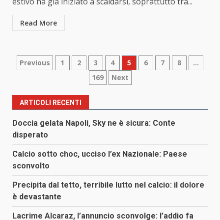
estivo ha già iniziato a scaldarsi, soprattutto tra...
Read More
Paginazione
Previous
1
2
3
4
5
6
7
8
…
169
Next
degli
articoli
ARTICOLI RECENTI
Doccia gelata Napoli, Sky ne è sicura: Conte
disperato
Calcio sotto choc, ucciso l’ex Nazionale: Paese
sconvolto
Precipita dal tetto, terribile lutto nel calcio: il dolore
è devastante
Lacrime Alcaraz, l’annuncio sconvolge: l’addio fa