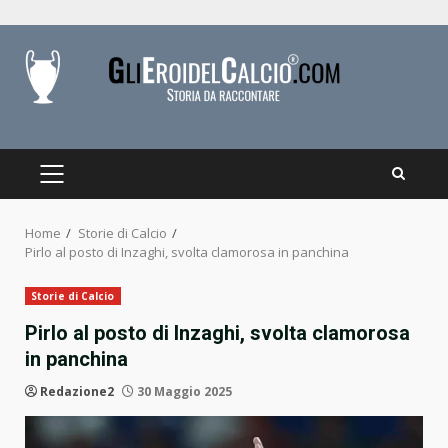
Skip
to
content
PRIMARY
MENU
Home
Storie di Calcio
Pirlo al posto di Inzaghi, svolta clamorosa in panchina
Storie di Calcio
Pirlo al posto di Inzaghi, svolta clamorosa
in panchina
Redazione2
30 Maggio 2025