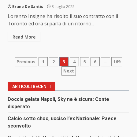
Bruno De Santis
3 Luglio 2025
Lorenzo Insigne ha risolto il suo contratto con il
Toronto ed ora si parla di un ritorno...
Read More
Paginazione
Previous
1
2
3
4
5
6
…
169
Next
degli
articoli
ARTICOLI RECENTI
Doccia gelata Napoli, Sky ne è sicura: Conte
disperato
Calcio sotto choc, ucciso l’ex Nazionale: Paese
sconvolto