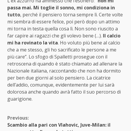
L’ex azzurro ha ammesso che l’esonero:
“non mi
passa mai. Mi toglie il sonno, mi condiziona in
tutto
, perché il pensiero torna sempre lì. Certe volte
mi sembra di essere felice, poi però dopo un attimo
mi torna in testa quella cosa lì. Non sono riuscito a
far capire ai ragazzi che gli volevo bene (…).
Il calcio
mi ha rovinato la vita
. Ho voluto più bene al calcio
che a me stesso, gli ho sacrificato le persone a me
più care”. Lo sfogo di Spalletti prosegue con il
retroscena di quando è stato chiamato ad allenare la
Nazionale italiana, raccontando che non ha dormito
per ben due giorni al solo pensiero. La cicatrice
dell’addio, comunque, evidentemente per lui sarà
dolorosa anche quando avrà fatto il suo percorso di
guarigione.
Continue
Previous:
Scambio alla pari con Vlahovic, Juve-Milan: il