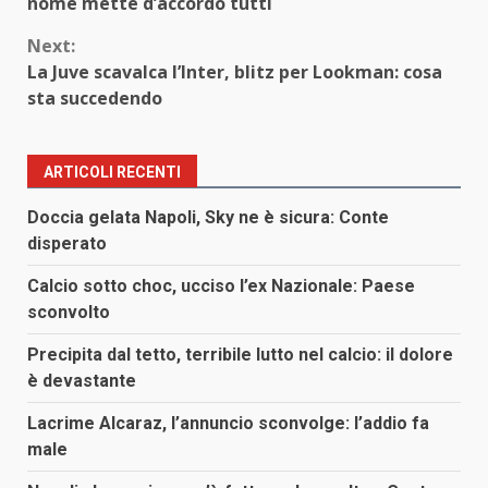
Reading
nome mette d’accordo tutti
Next:
La Juve scavalca l’Inter, blitz per Lookman: cosa
sta succedendo
ARTICOLI RECENTI
Doccia gelata Napoli, Sky ne è sicura: Conte
disperato
Calcio sotto choc, ucciso l’ex Nazionale: Paese
sconvolto
Precipita dal tetto, terribile lutto nel calcio: il dolore
è devastante
Lacrime Alcaraz, l’annuncio sconvolge: l’addio fa
male