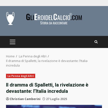
Skip
to
content
PRIMARY
MENU
Home
La Penna degli Altri
Il dramma di Spalletti, la rivelazione è devastante: l’Italia
incredula
La Penna degli Altri
Il dramma di Spalletti, la rivelazione è
devastante: l’Italia incredula
Christian Camberini
27 Luglio 2025