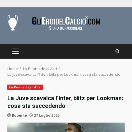
Skip
to
content
PRIMARY
MENU
Home
La Penna degli Altri
La Juve scavalca l’Inter, blitz per Lookman: cosa sta succedendo
La Penna degli Altri
La Juve scavalca l’Inter, blitz per Lookman:
cosa sta succedendo
Roberto
27 Luglio 2025