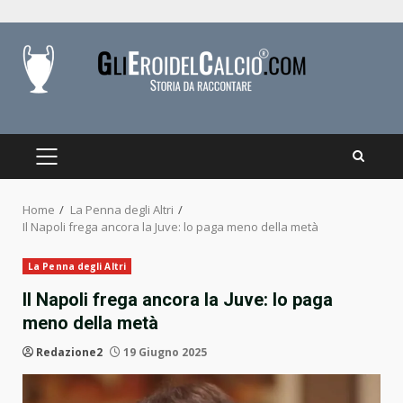
Skip
to
content
PRIMARY
MENU
Home
La Penna degli Altri
Il Napoli frega ancora la Juve: lo paga meno della metà
La Penna degli Altri
Il Napoli frega ancora la Juve: lo paga
meno della metà
Redazione2
19 Giugno 2025