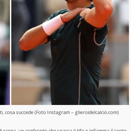
i, cosa succede (Foto Instagram – glieroidelcalcio.com)
di scena, un confronto che spacca il tifo e infiamma il conto