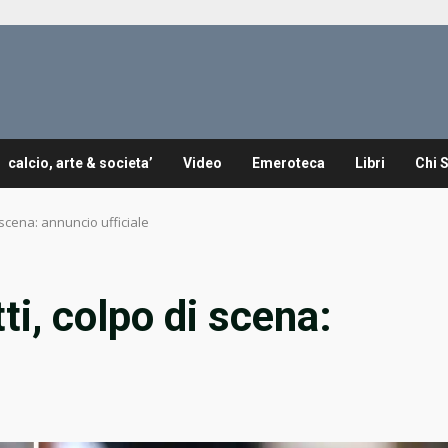
calcio, arte & societa’
Video
Emeroteca
Libri
Chi 
 scena: annuncio ufficiale
i, colpo di scena: