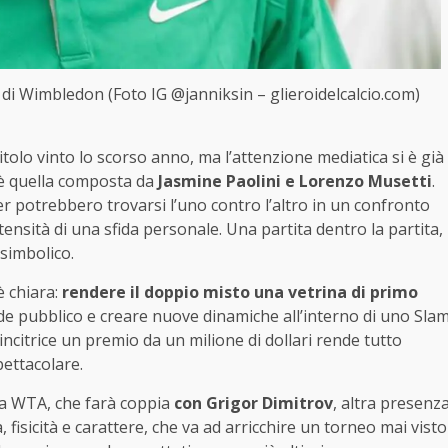
a di Wimbledon (Foto IG @janniksin – glieroidelcalcio.com)
itolo vinto lo scorso anno, ma l’attenzione mediatica si è già
a è quella composta da
Jasmine Paolini e Lorenzo Musetti
.
er potrebbero trovarsi l’uno contro l’altro in un confronto
ensità di una sfida personale. Una partita dentro la partita,
simbolico.
è chiara:
rendere il doppio misto una vetrina di primo
ande pubblico e creare nuove dinamiche all’interno di uno Sla
a vincitrice un premio da un milione di dollari rende tutto
pettacolare.
a WTA, che farà coppia
con Grigor Dimitrov
, altra presenz
, fisicità e carattere, che va ad arricchire un torneo mai visto