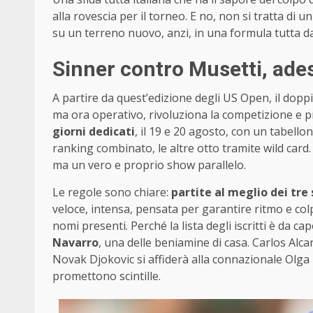
alla rovescia per il torneo. E no, non si tratta di u
su un terreno nuovo, anzi, in una formula tutta da
Sinner contro Musetti, ades
A partire da quest’edizione degli US Open, il dop
ma ora operativo, rivoluziona la competizione e 
giorni dedicati
, il 19 e 20 agosto, con un tabello
ranking combinato, le altre otto tramite wild card.
ma un vero e proprio show parallelo.
Le regole sono chiare:
partite al meglio dei tre 
veloce, intensa, pensata per garantire ritmo e col
nomi presenti. Perché la lista degli iscritti è da ca
Navarro
, una delle beniamine di casa. Carlos Al
Novak Djokovic si affiderà alla connazionale Olga Da
promettono scintille.