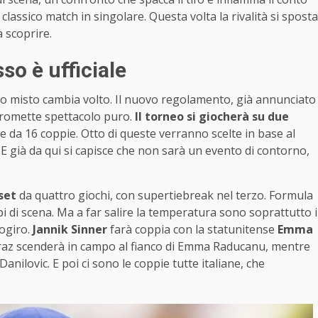
n classico match in singolare. Questa volta la rivalità si sposta
 scoprire.
so è ufficiale
pio misto cambia volto. Il nuovo regolamento, già annunciato
promette spettacolo puro.
Il torneo si giocherà su due
ne da 16 coppie. Otto di queste verranno scelte in base al
 E già da qui si capisce che non sarà un evento di contorno,
set
da quattro giochi, con supertiebreak nel terzo. Formula
pi di scena. Ma a far salire la temperatura sono soprattutto i
pogiro.
Jannik Sinner
farà coppia con la statunitense
Emma
caraz scenderà in campo al fianco di Emma Raducanu, mentre
nilovic. E poi ci sono le coppie tutte italiane, che