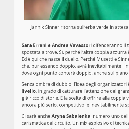
Jannik Sinner ritorna sull’erba verde in attes
Sara Errani e Andrea Vavassori
difenderanno il t
spostata altrove. Sì, perché l’altra coppia azzurr
Ed è qui che nasce il duello. Perché Musetti e Sinn
che, pur essendo doppio, avrà inevitabilmente l’int
dove ogni punto conterà doppio, anche sul piano 
Senza ombra di dubbio, l’idea degli organizzatori 
livello
, in grado di catturare l’attenzione del gr
già ricco di storie. E la scelta di offrire alla coppi
ancora più serio, competitivo, e inevitabilmente s
Ci sarà anche
Aryna Sabalenka
, numero uno dell
carismatica del circuito. Un mix esplosivo di tecnica