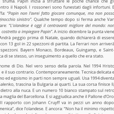
e sfuma. Papin inizia a sfruttare le poche chance che gl
ntro il
Napoli
. I rossoneri sono funestati dagli infortuni. 
fa:
“Papin non l’avrei fatto giocare comunque, ma non poss
nocchio sinistro”.
Qualche tempo dopo si ferma anche Va
lare:
“L’olandese è oggi il centravanti migliore del mondo: no
, costretto a impiegare Papin”
. A inizio dicembre la punta vien
. Andrà peggio prima di
Natale
, quando dichiarerà di esser
con 13 gol in 22 spezzoni di partita. La Ferrari non arriver
 spezzoni.
Bayern Monaco
, Bordeaux,
Guingamp
, e Saint
ca di se stesso, un
inseguimento
a quello che era stato.
nome di Dio. Nel vero senso della parola. Nel 1994 Hrist
e il suo contrario. Contemporaneamente. Tecnica delicata 
uismo ed egoismo in parti non sempre uguali. Usa 1994 divent
alenko, trascina la Bulgaria ai quarti. La sua corsa finisce lì
ta dietro alla nuca. E un numero 10 bianco stampato sul retr
a maglia del Barcellona. E si aggiudica anche il Pallone d’Oro
 Il rapporto con Johann Cruyff va in pezzi un anno dopo
omenica”, dice l’olandese. E ancora: “Non ha il minimo rispett