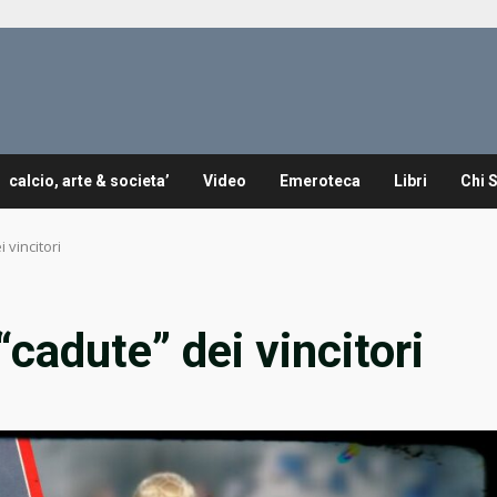
calcio, arte & societa’
Video
Emeroteca
Libri
Chi 
 vincitori
 “cadute” dei vincitori