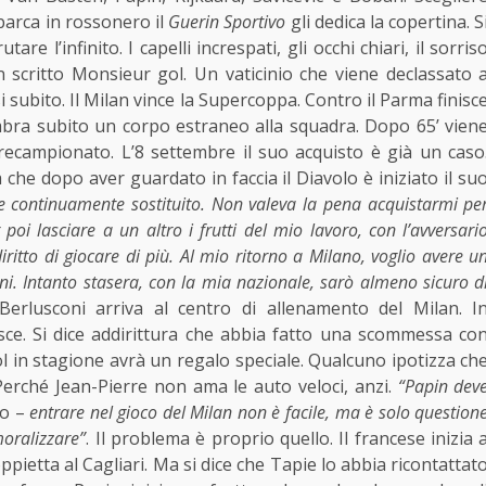
barca in rossonero il
Guerin Sportivo
gli dedica la copertina. S
re l’infinito. I capelli increspati, gli occhi chiari, il sorris
n scritto Monsieur gol. Un vaticinio che viene declassato 
 subito. Il Milan vince la Supercoppa. Contro il Parma finisc
mbra subito un corpo estraneo alla squadra. Dopo 65’ vien
recampionato. L’8 settembre il suo acquisto è già un caso
 che dopo aver guardato in faccia il Diavolo è iniziato il su
e continuamente sostituito. Non valeva la pena acquistarmi pe
poi lasciare a un altro i frutti del mio lavoro, con l’avversari
diritto di giocare di più. Al mio ritorno a Milano, voglio avere u
ioni. Intanto stasera, con la mia nazionale, sarò almeno sicuro d
rlusconi arriva al centro di allenamento del Milan. I
isce. Si dice addirittura che abbia fatto una
scommessa
co
ol in stagione avrà un regalo speciale. Qualcuno ipotizza ch
. Perché Jean-Pierre non ama le auto veloci, anzi.
“Papin dev
o
–
entrare nel gioco del Milan non è facile, ma è solo question
moralizzare”
. Il problema è proprio quello. Il
francese
inizia 
pietta al Cagliari. Ma si dice che
Tapie
lo abbia ricontattat