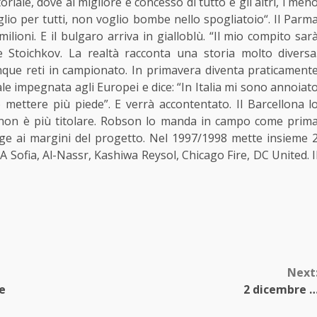
iale, dove al migliore è concesso di tutto e gli altri, i men
lio per tutti, non voglio bombe nello spogliatoio“. Il Parm
lioni. E il bulgaro arriva in gialloblù. “Il mio compito sar
e Stoichkov. La realtà racconta una storia molto diversa
inque reti in campionato. In primavera diventa praticament
le impegnata agli Europei e dice: “In Italia mi sono annoiat
o mettere più piede”. E verrà accontentato. Il Barcellona l
non è più titolare. Robson lo manda in campo come prim
pinge ai margini del progetto. Nel 1997/1998 mette insieme 
KA Sofia, Al-Nassr, Kashiwa Reysol, Chicago Fire, DC United. I
Next
 e
2 dicembre 