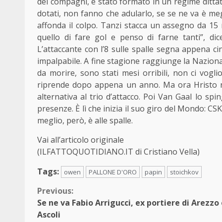
dei compagni, è stato formato in un regime dittator
dotati, non fanno che adularlo, se se ne va è meg
affonda il colpo. Tanzi stacca un assegno da 15 mi
quello di fare gol e penso di farne tanti”, dic
L’attaccante con l’8 sulle spalle segna appena c
impalpabile. A fine stagione raggiunge la Naziona
da morire, sono stati mesi orribili, non ci vogli
riprende dopo appena un anno. Ma ora Hristo 
alternativa al trio d’attacco. Poi Van Gaal lo s
presenze. È lì che inizia il suo giro del Mondo: CS
meglio, però, è alle spalle.
Vai all’articolo originale
(ILFATTOQUOTIDIANO.IT di Cristiano Vella)
Tags:
owen
PALLONE D'ORO
papin
stoichkov
Continue
Previous:
Se ne va Fabio Arrigucci, ex portiere di Arezzo
Reading
Ascoli