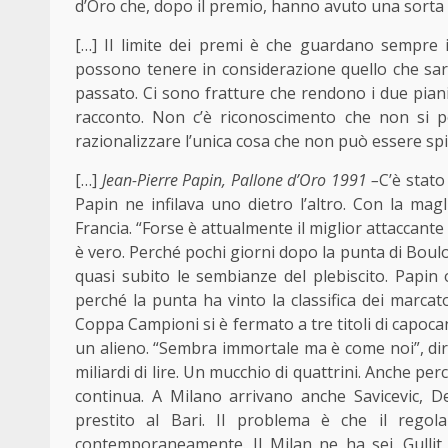
d’Oro che, dopo il premio, hanno avuto una sorta d
[…] Il limite dei premi è che guardano sempre 
possono tenere in considerazione quello che sarà
passato. Ci sono fratture che rendono i due piani 
racconto. Non c’è riconoscimento che non si po
razionalizzare l’unica cosa che non può essere spie
[…]
Jean-Pierre Papin, Pallone d’Oro 1991 –
C’è stato
Papin ne infilava uno dietro l’altro. Con la mag
Francia. “Forse è attualmente il miglior attaccant
è vero. Perché pochi giorni dopo la punta di Boul
quasi subito le sembianze del plebiscito. Papin
perché la punta ha vinto la classifica dei marcat
Coppa Campioni si è fermato a tre titoli di capoc
un alieno. “Sembra immortale ma è come noi”, dir
miliardi di lire. Un mucchio di quattrini. Anche 
continua. A Milano arrivano anche Savicevic, De
prestito al Bari. Il problema è che il rego
contemporaneamente. Il Milan ne ha sei. Gullit,