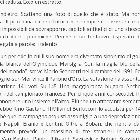
i caduta. Ecco un estratto.
indietro. Scattano una foto di quello che è stato. Ma no
. Il problema è che il futuro non sempre è coerente con i
impossibili da sovrapporre, capitoli antitetici di uno stess
rti dietro polemiche. Perché è un tentativo disperato d
gata a parole: il talento.
 un periodo in cui il suo nome era diventato sinonimo di gol
lia bianca dell’Olympique Marsiglia. Con la maglia blu dell
e del mondo”, scrive Mario Sconcerti nel dicembre del 1991. E
ogne-sur-Mer vince il Pallone d’Oro. La votazione ha assunt
 ottiene 141 voti. Su 145. Una maggioranza bulgara. Anch
ori del campionato francese. Per cinque anni consecutivi. I
annoniere uno insieme all’altro. Più che un attaccante sembr
ebbe Rino Gaetano. Il Milan di Berlusconi lo acquista per 1
perché quella campagna acquisti assomiglia a una depredazion
 Napoli, Eranio e Lentini. Oltre a Boban, che rientra da
lamento prevede un massimo di tre stranieri in camp
 Van Basten, Papin, Rijkaard, Savicevic e Boban. Sceglier