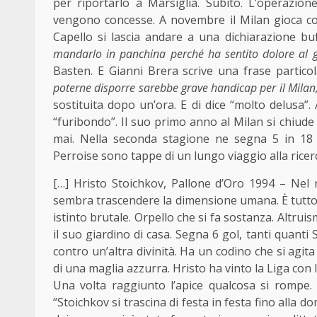
per riportarlo a Marsiglia. Subito. L’operazion
vengono concesse. A novembre il Milan gioca co
Capello si lascia andare a una
dichiarazione
buf
mandarlo in panchina perché ha sentito dolore al gi
Basten. E
Gianni Brera
scrive una frase partico
poterne disporre sarebbe grave handicap per il Milan
sostituita dopo un’ora. E di dice “molto delusa”
“furibondo”. Il suo primo anno al Milan si chiude 
mai. Nella seconda stagione ne segna 5 in 18
Perroise sono tappe di un lungo viaggio alla ricer
[…] Hristo Stoichkov, Pallone d’Oro 1994 – Nel 
sembra trascendere la dimensione umana. È tutto 
istinto brutale. Orpello che si fa sostanza. Altr
il suo giardino di casa. Segna 6 gol, tanti quanti S
contro un’altra divinità. Ha un codino che si agi
di una maglia azzurra. Hristo ha vinto la Liga con l
Una volta raggiunto l’apice qualcosa si rompe.
“Stoichkov si trascina di festa in festa fino alla d