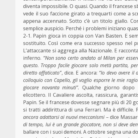
diventa impossibile. O quasi. Quando il francese s
vede il suo faccione girato a trequarti come a scruta
appena accennato. Sotto c’è un titolo giallo. Co
semplice auspicio. Perché i problemi iniziano quasi
2-1. Papin gioca in coppia con Van Basten. E se
sostituito. Così come era successo spesso nel p
L’attaccante si aggrega alla Nazionale. E racconta
inferno.
“Non sono certo andato al Milan per esser
questo. Troppo facile giocare solo metà partita, per 
diretto affaticato”
, dice.
E ancora:
“Io devo avere il 
colloquio con
Capello
, gli voglio esporre le mie rag
giocare novanta minuti”.
Qualche giorno dopo Be
elicottero
. Il Cavaliere ascolta, rassicura, garant
Papin. Se il francese dovesse segnare più di 20 g
si tratti addirittura di una
Ferrari
. Ma è difficile
ancora adattarsi ai nuovi meccanismi
– dice
Massar
di tempo, lui è un grande giocatore, non si deve de
ballare con i suoi demoni. A ottobre segna una dop