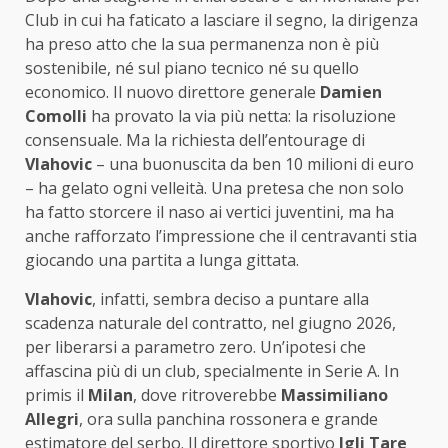
Club in cui ha faticato a lasciare il segno, la dirigenza
ha preso atto che la sua permanenza non è più
sostenibile, né sul piano tecnico né su quello
economico. Il nuovo direttore generale
Damien
Comolli
ha provato la via più netta: la risoluzione
consensuale. Ma la richiesta dell’entourage di
Vlahovic
– una buonuscita da ben 10 milioni di euro
– ha gelato ogni velleità. Una pretesa che non solo
ha fatto storcere il naso ai vertici juventini, ma ha
anche rafforzato l’impressione che il centravanti stia
giocando una partita a lunga gittata.
Vlahovic
, infatti, sembra deciso a puntare alla
scadenza naturale del contratto, nel giugno 2026,
per liberarsi a parametro zero. Un’ipotesi che
affascina più di un club, specialmente in Serie A. In
primis il
Milan
, dove ritroverebbe
Massimiliano
Allegri
, ora sulla panchina rossonera e grande
estimatore del serbo. Il direttore sportivo
Igli Tare