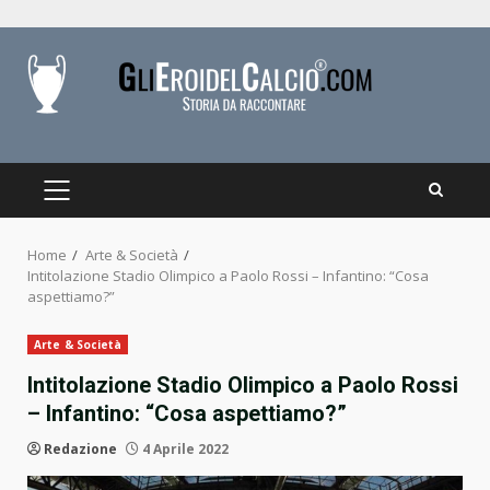
Skip
to
content
PRIMARY
MENU
Home
Arte & Società
Intitolazione Stadio Olimpico a Paolo Rossi – Infantino: “Cosa
aspettiamo?”
Arte & Società
Intitolazione Stadio Olimpico a Paolo Rossi
– Infantino: “Cosa aspettiamo?”
Redazione
4 Aprile 2022