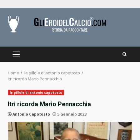
Skip
to
content
PRIMARY
MENU
Home
le pillole di antonio capotosto
Itri ricorda Mario Pennacchia
le pillole di antonio capotosto
Itri ricorda Mario Pennacchia
Antonio Capotosto
5 Gennaio 2023