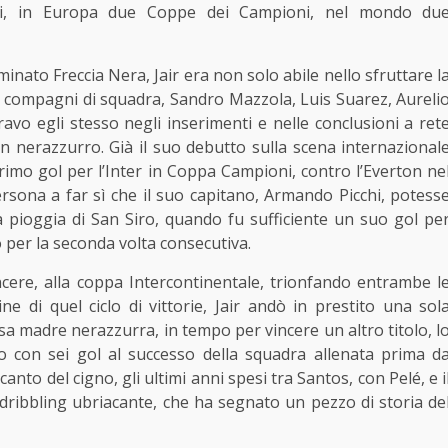
tti, in Europa due Coppe dei Campioni, nel mondo du
nato Freccia Nera, Jair era non solo abile nello sfruttare l
uoi compagni di squadra, Sandro Mazzola, Luis Suarez, Aureli
avo egli stesso negli inserimenti e nelle conclusioni a ret
 in nerazzurro. Già il suo debutto sulla scena internazional
rimo gol per l’Inter in Coppa Campioni, contro l’Everton ne
ersona a far sì che il suo capitano, Armando Picchi, potess
a pioggia di San Siro, quando fu sufficiente un suo gol pe
eo per la seconda volta consecutiva.
incere, alla coppa Intercontinentale, trionfando entrambe l
ine di quel ciclo di vittorie, Jair andò in prestito una sol
sa madre nerazzurra, in tempo per vincere un altro titolo, l
o con sei gol al successo della squadra allenata prima d
anto del cigno, gli ultimi anni spesi tra Santos, con Pelé, e i
 dribbling ubriacante, che ha segnato un pezzo di storia de