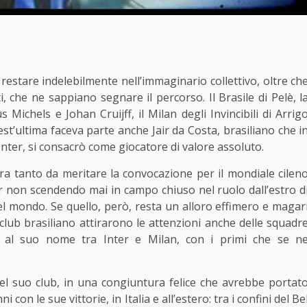
 restare indelebilmente nell’immaginario collettivo, oltre ch
, che ne sappiano segnare il percorso. Il Brasile di Pelè, l
Michels e Johan Cruijff, il Milan degli Invincibili di Arrig
st’ultima faceva parte anche Jair da Costa, brasiliano che i
’Inter, si consacrò come giocatore di valore assoluto.
ra tanto da meritare la convocazione per il mondiale cilen
pur non scendendo mai in campo chiuso nel ruolo dall’estro d
del mondo. Se quello, però, resta un alloro effimero e magar
club brasiliano attirarono le attenzioni anche delle squadr
 al suo nome tra Inter e Milan, con i primi che se n
del suo club, in una congiuntura felice che avrebbe portat
con le sue vittorie, in Italia e all’estero: tra i confini del Be