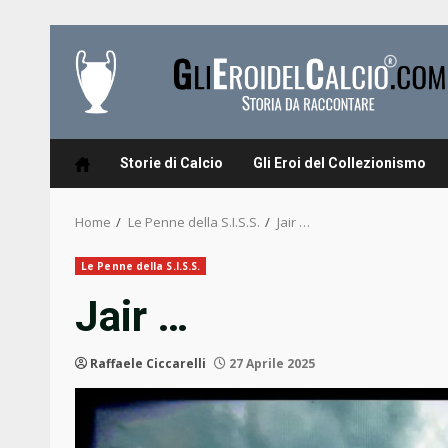
Skip
to
content
Storie di Calcio
Gli Eroi del Collezionismo
Home
Le Penne della S.I.S.S.
Jair …
Le Penne della S.I.S.S.
Jair …
Raffaele Ciccarelli
27 Aprile 2025