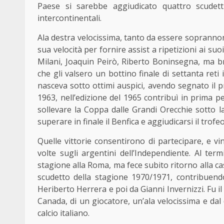
Paese si sarebbe aggiudicato quattro scude
intercontinentali.
Ala destra velocissima, tanto da essere soprannomi
sua velocità per fornire assist a ripetizioni ai s
Milani, Joaquin Peirò, Riberto Boninsegna, ma br
che gli valsero un bottino finale di settanta reti
nasceva sotto ottimi auspici, avendo segnato il p
1963, nell’edizione del 1965 contribuì in prima p
sollevare la Coppa dalle Grandi Orecchie sotto l
superare in finale il Benfica e aggiudicarsi il trof
Quelle vittorie consentirono di partecipare, e v
volte sugli argentini dell’Independiente. Al term
stagione alla Roma, ma fece subito ritorno alla ca
scudetto della stagione 1970/1971, contribuend
Heriberto Herrera e poi da Gianni Invernizzi. Fu il c
Canada, di un giocatore, un’ala velocissima e dal
calcio italiano.