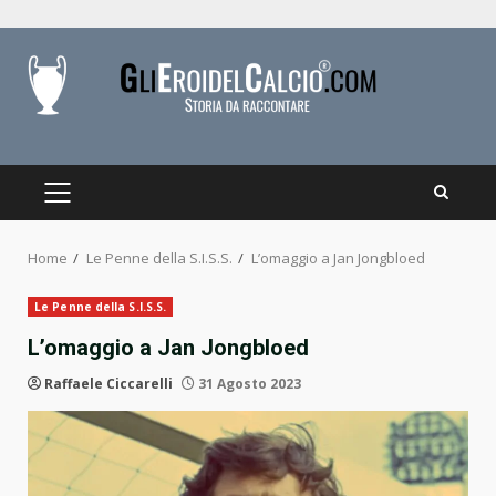
Skip
to
content
PRIMARY
MENU
Home
Le Penne della S.I.S.S.
L’omaggio a Jan Jongbloed
Le Penne della S.I.S.S.
L’omaggio a Jan Jongbloed
Raffaele Ciccarelli
31 Agosto 2023