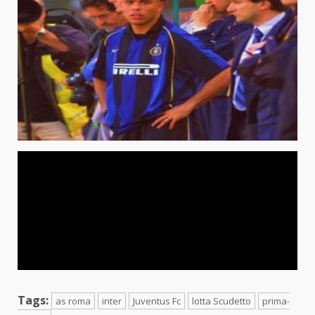
Tags:
as roma
inter
Juventus Fc
lotta Scudetto
prima-