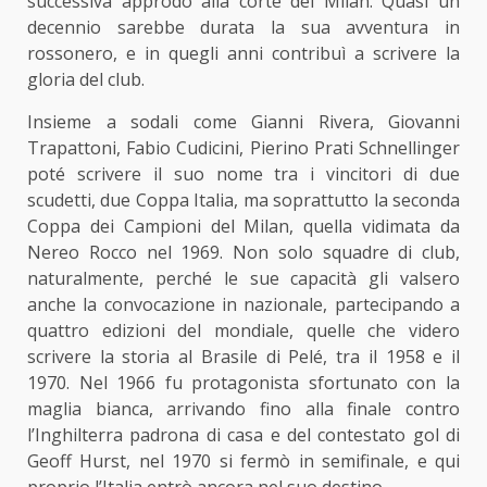
successiva approdò
alla corte del Milan
. Quasi un
decennio sarebbe durata la sua avventura in
rossonero, e in quegli anni contribuì a scrivere la
gloria del club.
Insieme a sodali come Gianni Rivera, Giovanni
Trapattoni, Fabio Cudicini, Pierino Prati Schnellinger
poté scrivere il suo nome tra i vincitori di due
scudetti, due Coppa Italia, ma soprattutto la seconda
Coppa dei Campioni del Milan, quella vidimata da
Nereo Rocco nel 1969. Non solo squadre di club,
naturalmente, perché le sue capacità gli valsero
anche la convocazione in nazionale, partecipando a
quattro edizioni del mondiale, quelle che videro
scrivere la storia al Brasile di Pelé, tra il 1958 e il
1970. Nel 1966 fu protagonista sfortunato con la
maglia bianca, arrivando fino alla finale contro
l’Inghilterra padrona di casa e del contestato gol di
Geoff Hurst, nel 1970 si fermò in semifinale, e qui