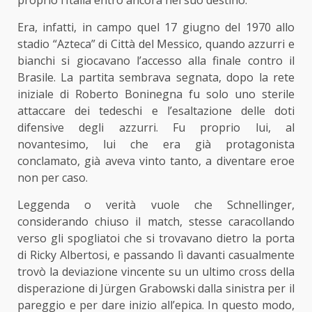
proprio l’Italia entrò ancora nel suo destino.
Era, infatti, in campo quel 17 giugno del 1970 allo
stadio “Azteca” di Città del Messico, quando azzurri e
bianchi si giocavano l’accesso alla finale contro il
Brasile. La partita sembrava segnata, dopo la rete
iniziale di Roberto Boninegna fu solo uno sterile
attaccare dei tedeschi e l’esaltazione delle doti
difensive degli azzurri. Fu proprio lui, al
novantesimo, lui che era già protagonista
conclamato, già aveva vinto tanto, a diventare eroe
non per caso.
Leggenda o verità vuole che Schnellinger,
considerando chiuso il match, stesse caracollando
verso gli spogliatoi che si trovavano dietro la porta
di Ricky Albertosi, e passando lì davanti casualmente
trovò la deviazione vincente su un ultimo cross della
disperazione di Jürgen Grabowski dalla sinistra per il
pareggio e per dare inizio all’epica. In questo modo,