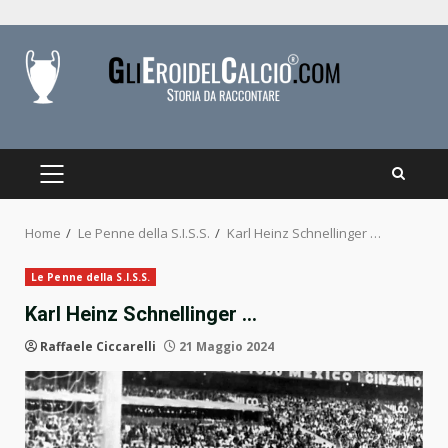
Skip
to
content
PRIMARY
MENU
Home
Le Penne della S.I.S.S.
Karl Heinz Schnellinger …
Le Penne della S.I.S.S.
Karl Heinz Schnellinger …
Raffaele Ciccarelli
21 Maggio 2024