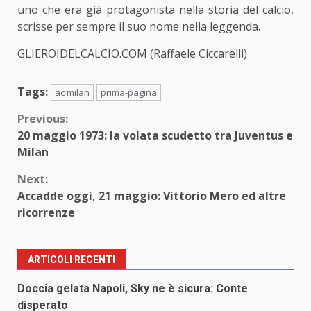
uno che era già protagonista nella storia del calcio,
scrisse per sempre il suo nome nella leggenda.
GLIEROIDELCALCIO.COM (Raffaele Ciccarelli)
Tags:
ac milan
prima-pagina
Continue
Previous:
20 maggio 1973: la volata scudetto tra Juventus e
Reading
Milan
Next:
Accadde oggi, 21 maggio: Vittorio Mero ed altre
ricorrenze
ARTICOLI RECENTI
Doccia gelata Napoli, Sky ne è sicura: Conte
disperato