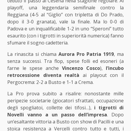
ceduto il passo al Cesena nella stagione regolare. Ai
playoff, una leggendaria semifinale contro la
Reggiana (4-5 al “Giglio” con tripletta di Do Prado,
dopo il 3-0 granata), vale la finale. Ma lo 0-0 di
Padova e un inqualificabile 1-2 in uno “Speroni” tutto
esaurito (con i tigrotti in superiorità numerica) fanno
sfumare il sogno cadetteria.
La rinascita si chiama
Aurora Pro Patria 1919
, ma
senza successi. Tra flop, spese folli ed esoneri (a
farne le spese anche
Vincenzo Cosco
),
l’incubo
retrocessione diventa realtà
ai playout con il
Pergocrema: 2-2 a Busto e 1-1 a Crema.
La Pro prova subito a risalire: nonostante mille
peripezie societarie (giocatori sfrattati, occupazione
degli spogliatoi, collette dei tifosi…),
i tigrotti di
Novelli vanno a un passo dell’impresa
. Dopo
un’esaltante vittoria a Busto con show di Pacilli e una
stoica resistenza a Vercelli contro tutto e tutti, i