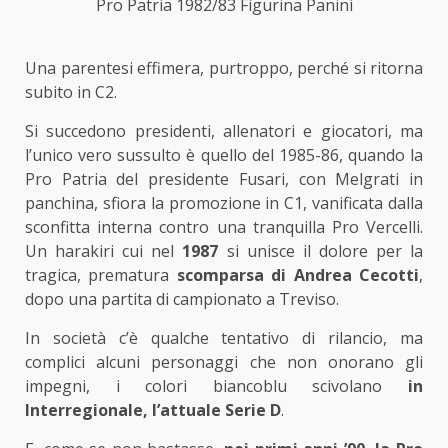
Pro Patria 1982/83 Figurina Panini
Una parentesi effimera, purtroppo, perché si ritorna
subito in C2.
Si succedono presidenti, allenatori e giocatori, ma
l’unico vero sussulto è quello del 1985-86, quando la
Pro Patria del presidente Fusari, con Melgrati in
panchina, sfiora la promozione in C1, vanificata dalla
sconfitta interna contro una tranquilla Pro Vercelli.
Un harakiri cui nel
1987
si unisce il dolore per la
tragica, prematura
scomparsa di Andrea Cecotti
,
dopo una partita di campionato a Treviso.
In società c’è qualche tentativo di rilancio, ma
complici alcuni personaggi che non onorano gli
impegni, i colori biancoblu scivolano
in
Interregionale, l’attuale Serie D
.