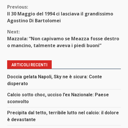
Continue
Previous:
Il 30 Maggio del 1994 ci lasciava il grandissimo
Reading
Agostino Di Bartolomei
Next:
Mazzola: “Non capivamo se Meazza fosse destro
o mancino, talmente aveva i piedi buoni”
ARTICOLI RECENTI
Doccia gelata Napoli, Sky ne è sicura: Conte
disperato
Calcio sotto choc, ucciso l’ex Nazionale: Paese
sconvolto
Precipita dal tetto, terribile lutto nel calcio: il dolore
è devastante