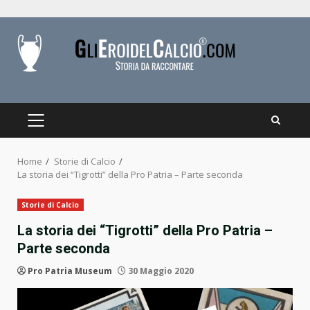
Skip
to
content
PRIMARY
MENU
Home
Storie di Calcio
La storia dei “Tigrotti” della Pro Patria – Parte seconda
Storie di Calcio
La storia dei “Tigrotti” della Pro Patria –
Parte seconda
Pro Patria Museum
30 Maggio 2020