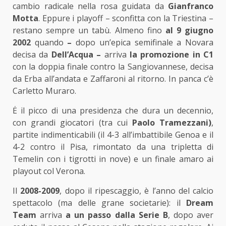
cambio radicale nella rosa guidata da
Gianfranco
Motta
. Eppure i playoff – sconfitta con la Triestina –
restano sempre un tabù. Almeno fino
al 9 giugno
2002
quando
–
dopo un’epica semifinale a Novara
decisa da
Dell’Acqua –
arriva
la promozione in C1
con la doppia finale contro la Sangiovannese, decisa
da Erba all’andata e Zaffaroni al ritorno. In panca c’è
Carletto Muraro.
Ė il picco di una presidenza che dura un decennio,
con grandi giocatori (tra cui
Paolo Tramezzani)
,
partite indimenticabili (il 4-3 all’imbattibile Genoa e il
4-2 contro il Pisa, rimontato da una tripletta di
Temelin con i tigrotti in nove) e un finale amaro ai
playout col Verona.
Il
2008-2009
, dopo il ripescaggio, è l’anno del calcio
spettacolo (ma delle grane societarie): il
Dream
Team
arriva
a un passo dalla Serie B
, dopo aver