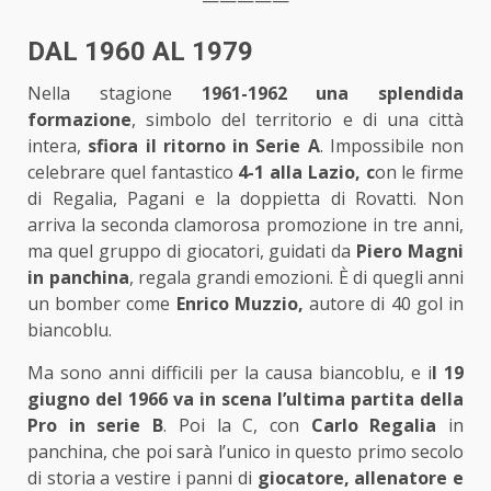
DAL 1960 AL 1979
Nella stagione
1961-1962
una splendida
formazione
, simbolo del territorio e di una città
intera,
sfiora il ritorno in Serie A
. Impossibile non
celebrare quel fantastico
4-1 alla Lazio, c
on le firme
di Regalia, Pagani e la doppietta di Rovatti. Non
arriva la seconda clamorosa promozione in tre anni,
ma quel gruppo di giocatori, guidati da
Piero Magni
in panchina
, regala grandi emozioni. È di quegli anni
un bomber come
Enrico Muzzio,
autore di 40 gol in
biancoblu.
Ma sono anni difficili per la causa biancoblu, e i
l 19
giugno del 1966 va in scena l’ultima partita della
Pro in serie B
. Poi la C, con
Carlo Regalia
in
panchina, che poi sarà l’unico in questo primo secolo
di storia a vestire i panni di
giocatore, allenatore e