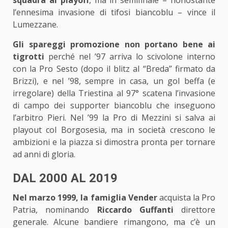
squadra ai playoff
, ma in semifinale – nonostante
l’ennesima invasione di tifosi biancoblu – vince il
Lumezzane.
Gli spareggi promozione non portano bene ai
tigrotti
perché nel ’97 arriva lo scivolone interno
con la Pro Sesto (dopo il blitz al “Breda” firmato da
Brizzi), e nel ’98, sempre in casa, un gol beffa (e
irregolare) della Triestina al 97° scatena l’invasione
di campo dei supporter biancoblu che inseguono
l’arbitro Pieri. Nel ’99 la Pro di Mezzini si salva ai
playout col Borgosesia, ma in società crescono le
ambizioni e la piazza si dimostra pronta per tornare
ad anni di gloria.
DAL 2000 AL 2019
Nel marzo 1999, la famiglia Vender
acquista la Pro
Patria, nominando
Riccardo Guffanti
direttore
generale. Alcune bandiere rimangono, ma c’è un