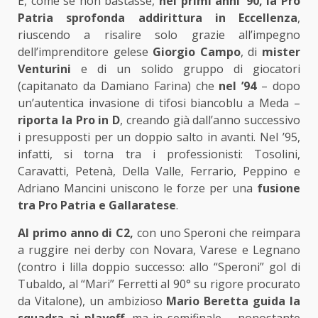
E, come se non bastasse,
nei primi anni ’90, la Pro
Patria sprofonda addirittura in Eccellenza
,
riuscendo a risalire solo grazie all’impegno
dell’imprenditore gelese
Giorgio Campo
, di
mister
Venturini
e di un solido gruppo di giocatori
(capitanato da Damiano Farina) che
nel ’94
– dopo
un’autentica invasione di tifosi biancoblu a Meda –
riporta la Pro in D
, creando già dall’anno successivo
i presupposti per un doppio salto in avanti. Nel ’95,
infatti, si torna tra i professionisti: Tosolini,
Caravatti, Petenà, Della Valle, Ferrario, Peppino e
Adriano Mancini uniscono le forze per una
fusione
tra Pro Patria e Gallaratese
.
Al primo anno di C2,
con uno Speroni che reimpara
a ruggire nei derby con Novara, Varese e Legnano
(contro i lilla doppio successo: allo “Speroni” gol di
Tubaldo, al “Mari” Ferretti al 90° su rigore procurato
da Vitalone), un ambizioso
Mario Beretta guida la