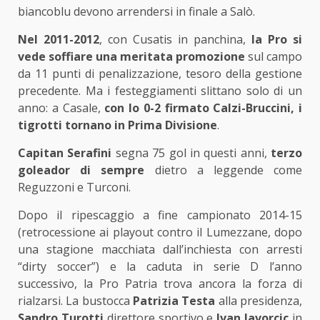
biancoblu devono arrendersi in finale a Salò.
Nel 2011-2012
, con Cusatis in panchina,
la Pro si
vede soffiare una meritata promozione
sul campo
da 11 punti di penalizzazione, tesoro della gestione
precedente. Ma i festeggiamenti slittano solo di un
anno: a Casale,
con lo 0-2 firmato Calzi-Bruccini, i
tigrotti tornano in Prima Divisione
.
Capitan Serafini
segna 75 gol in questi anni,
terzo
goleador di sempre
dietro a leggende come
Reguzzoni e Turconi.
Dopo il ripescaggio a fine campionato 2014-15
(retrocessione ai playout contro il Lumezzane, dopo
una stagione macchiata dall’inchiesta con arresti
“dirty soccer”) e la caduta in serie D l’anno
successivo, la Pro Patria trova ancora la forza di
rialzarsi. La bustocca
Patrizia Testa
alla presidenza,
Sandro Turotti
direttore sportivo e
Ivan Javorcic
in