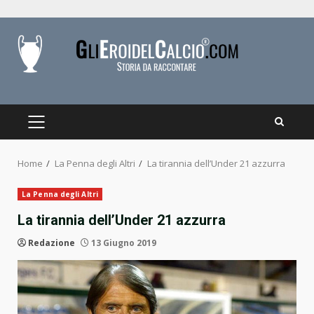
Skip
to
content
PRIMARY
MENU
Home
La Penna degli Altri
La tirannia dell’Under 21 azzurra
La Penna degli Altri
La tirannia dell’Under 21 azzurra
Redazione
13 Giugno 2019