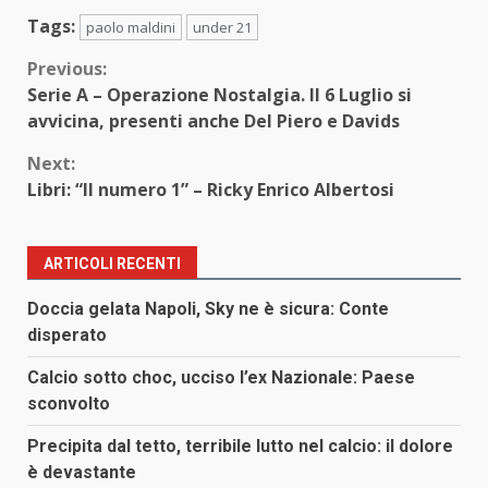
Tags:
paolo maldini
under 21
Continue
Previous:
Serie A – Operazione Nostalgia. Il 6 Luglio si
Reading
avvicina, presenti anche Del Piero e Davids
Next:
Libri: “Il numero 1” – Ricky Enrico Albertosi
ARTICOLI RECENTI
Doccia gelata Napoli, Sky ne è sicura: Conte
disperato
Calcio sotto choc, ucciso l’ex Nazionale: Paese
sconvolto
Precipita dal tetto, terribile lutto nel calcio: il dolore
è devastante