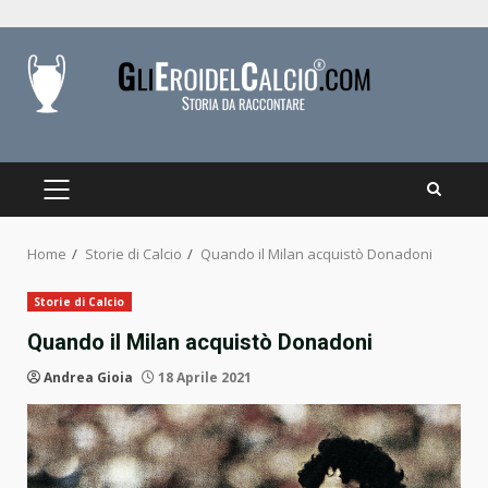
Skip
to
content
PRIMARY
MENU
Home
Storie di Calcio
Quando il Milan acquistò Donadoni
Storie di Calcio
Quando il Milan acquistò Donadoni
Andrea Gioia
18 Aprile 2021