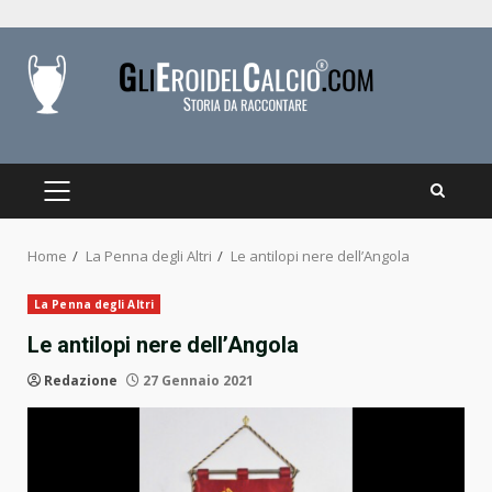
Skip
to
content
PRIMARY
MENU
Home
La Penna degli Altri
Le antilopi nere dell’Angola
La Penna degli Altri
Le antilopi nere dell’Angola
Redazione
27 Gennaio 2021