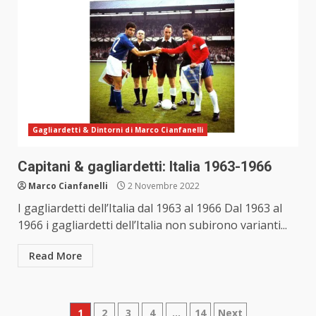
Gagliardetti & Dintorni di Marco Cianfanelli
Capitani & gagliardetti: Italia 1963-1966
Marco Cianfanelli
2 Novembre 2022
I gagliardetti dell’Italia dal 1963 al 1966 Dal 1963 al
1966 i gagliardetti dell’Italia non subirono varianti...
Read More
Paginazione
1
2
3
4
…
14
Next