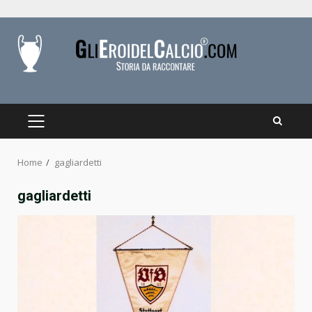
Skip
to
content
PRIMARY
MENU
Home
gagliardetti
gagliardetti