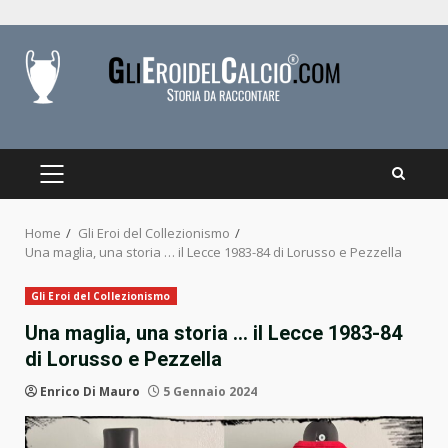
Skip
to
content
PRIMARY
MENU
Home
Gli Eroi del Collezionismo
Una maglia, una storia … il Lecce 1983-84 di Lorusso e Pezzella
Gli Eroi del Collezionismo
Una maglia, una storia … il Lecce 1983-84
di Lorusso e Pezzella
Enrico Di Mauro
5 Gennaio 2024