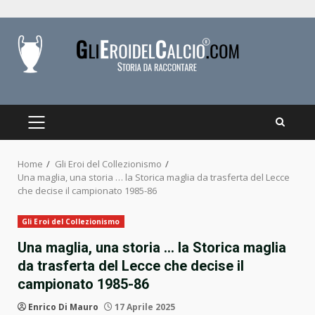
Skip
to
content
PRIMARY
MENU
Home
Gli Eroi del Collezionismo
Una maglia, una storia … la Storica maglia da trasferta del Lecce
che decise il campionato 1985-86
Gli Eroi del Collezionismo
Una maglia, una storia … la Storica maglia
da trasferta del Lecce che decise il
campionato 1985-86
Enrico Di Mauro
17 Aprile 2025