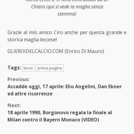
Chiara (qui si vede la maglia senza
stemma)
Grazie al mio amico Ciro anche per questa grande e
storica maglia leccese!
GLIEROIDELCALCIO.COM (Enrico Di Mauro)
Tags:
lecce
prima-pagina
Continue
Previous:
Accadde oggi, 17 aprile: Elio Angelini, Dan Ekner
Reading
ed altre ricorrenze
Next:
18 aprile 1990, Borgonovo regala la finale al
Milan contro il Bayern Monaco (VIDEO)