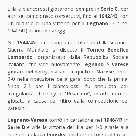
Lilla e biancorossi giocarono, sempre in
Serie C
, per
altri sei campionato consecutivi, fino al
1942/43
, con
un bilancio di una vittoria per il
Legnano
(3-2 nel
1940/41) e cinque pareggi.
Nel
1944/45
, con i campionati bloccati dalla Seconda
Guerra Mondiale, si disputò il
Torneo Benefico
Lombardo
, organizzato dalla Repubblica Sociale
Italiana, che vide nuovamente
Legnano
e
Varese
giocare nel derby, ma solo in quello di
Varese
, finito
0-0 nella ripetizione della gara, dopo che la prima,
finita 2-1 per i biancorossi, fu annullata per
irregolarità. Il derby al “
Pisacane
“, infatti, non fu
giocato a causa del ritiro dalla competizione dei
varesini.
Legnano-Varese
tornò in cartellone nel
1946/47
in
Serie B
e vide la vittoria del lilla per 1-0 grazie alla
rete del polacco
Janecky
, militare in forza al Corpo