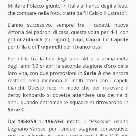
Militare Polacco giunto in Italia al fianco degli alleati,
che compare nella foto, tratta da “Il Calcio Illustrato”.
L’anno successivo, sempre tra i cadetti, nuova
vittoria dei padroni di casa, questa volta per 4-1, con
gol di
Zidarich
(su rigore),
Lupi
,
Capra I
e
Caprile
per i lilla e di
Trapanelli
per i biancorossi.
Per i lilla tra la fine degli anni ’40 e la prima metà
degli anni ’50 si aprì la seconda stagione d’oro della
loro vita, con due promozioni in
Serie A
che ancora
restano nella memoria di molti tifosi con i capelli
bianchi. Questo fece in modo che per ritrovare il
derby lombardo si dovette attendere una decina di
anni, quando entrambe le squadre si ritrovarono in
Serie C
.
Dal
1958/59
al
1962/63
, infatti, il “
Pisacane
” ospitò
Legnano-Varese per cinque stagioni consecutive,