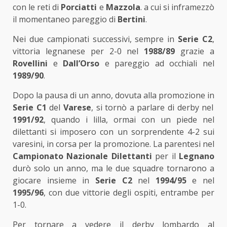
con le reti di
Porciatti
e
Mazzola
. a cui si inframezzò
il momentaneo pareggio di
Bertini
.
Nei due campionati successivi, sempre in
Serie C2
,
vittoria legnanese per 2-0 nel
1988/89
grazie a
Rovellini
e
Dall’Orso
e pareggio ad occhiali nel
1989/90
.
Dopo la pausa di un anno, dovuta alla promozione in
Serie C1
del
Varese
, si tornò a parlare di derby nel
1991/92
, quando i lilla, ormai con un piede nel
dilettanti si imposero con un sorprendente 4-2 sui
varesini, in corsa per la promozione. La parentesi nel
Campionato Nazionale Dilettanti
per il
Legnano
durò solo un anno, ma le due squadre tornarono a
giocare insieme in
Serie C2
nel
1994/95
e nel
1995/96
, con due vittorie degli ospiti, entrambe per
1-0.
Per tornare a vedere il derby lombardo al