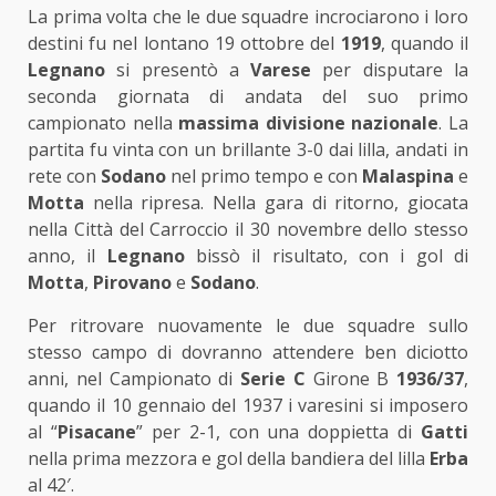
La prima volta che le due squadre incrociarono i loro
destini fu nel lontano 19 ottobre del
1919
, quando il
Legnano
si presentò a
Varese
per disputare la
seconda giornata di andata del suo primo
campionato nella
massima divisione nazionale
. La
partita fu vinta con un brillante 3-0 dai lilla, andati in
rete con
Sodano
nel primo tempo e con
Malaspina
e
Motta
nella ripresa. Nella gara di ritorno, giocata
nella Città del Carroccio il 30 novembre dello stesso
anno, il
Legnano
bissò il risultato, con i gol di
Motta
,
Pirovano
e
Sodano
.
Per ritrovare nuovamente le due squadre sullo
stesso campo di dovranno attendere ben diciotto
anni, nel Campionato di
Serie C
Girone B
1936/37
,
quando il 10 gennaio del 1937 i varesini si imposero
al “
Pisacane
” per 2-1, con una doppietta di
Gatti
nella prima mezzora e gol della bandiera del lilla
Erba
al 42′.