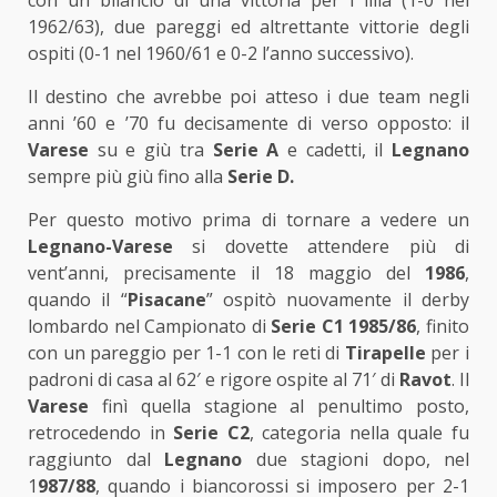
con un bilancio di una vittoria per i lilla (1-0 nel
1962/63), due pareggi ed altrettante vittorie degli
ospiti (0-1 nel 1960/61 e 0-2 l’anno successivo).
Il destino che avrebbe poi atteso i due team negli
anni ’60 e ’70 fu decisamente di verso opposto: il
Varese
su e giù tra
Serie A
e cadetti, il
Legnano
sempre più giù fino alla
Serie D.
Per questo motivo prima di tornare a vedere un
Legnano-Varese
si dovette attendere più di
vent’anni, precisamente il 18 maggio del
1986
,
quando il “
Pisacane
” ospitò nuovamente il derby
lombardo nel Campionato di
Serie C1 1985/86
, finito
con un pareggio per 1-1 con le reti di
Tirapelle
per i
padroni di casa al 62′ e rigore ospite al 71′ di
Ravot
. Il
Varese
finì quella stagione al penultimo posto,
retrocedendo in
Serie C2
, categoria nella quale fu
raggiunto dal
Legnano
due stagioni dopo, nel
1
987/88
, quando i biancorossi si imposero per 2-1