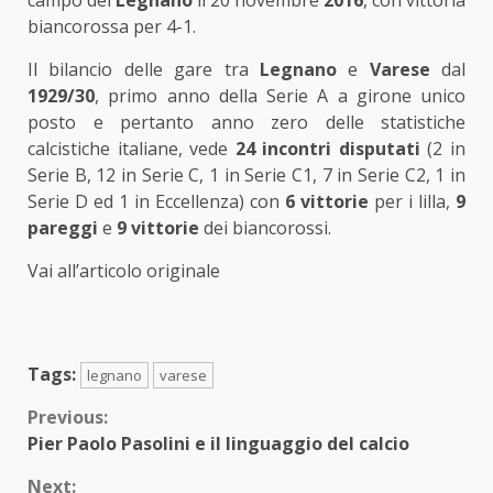
campo del
Legnano
il 20 novembre
2016
, con vittoria
biancorossa per 4-1.
Il bilancio delle gare tra
Legnano
e
Varese
dal
1929/30
, primo anno della Serie A a girone unico
posto e pertanto anno zero delle statistiche
calcistiche italiane, vede
24 incontri disputati
(2 in
Serie B, 12 in Serie C, 1 in Serie C1, 7 in Serie C2, 1 in
Serie D ed 1 in Eccellenza) con
6 vittorie
per i lilla,
9
pareggi
e
9 vittorie
dei biancorossi.
Vai all’articolo originale
Tags:
legnano
varese
Continue
Previous:
Pier Paolo Pasolini e il linguaggio del calcio
Reading
Next: