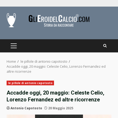
Skip
to
content
PRIMARY
MENU
Home
le pillole di antonio capotosto
Accadde oggi, 20 maggio: Celeste Celio, Lorenzo Fernandez ed
altre ricorrenze
le pillole di antonio capotosto
Accadde oggi, 20 maggio: Celeste Celio,
Lorenzo Fernandez ed altre ricorrenze
Antonio Capotosto
20 Maggio 2025