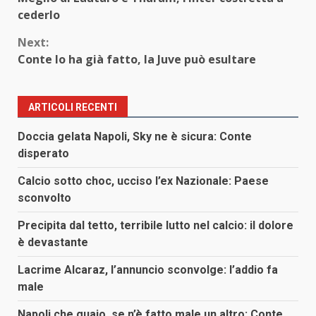
Reading
cederlo
Next:
Conte lo ha già fatto, la Juve può esultare
ARTICOLI RECENTI
Doccia gelata Napoli, Sky ne è sicura: Conte
disperato
Calcio sotto choc, ucciso l’ex Nazionale: Paese
sconvolto
Precipita dal tetto, terribile lutto nel calcio: il dolore
è devastante
Lacrime Alcaraz, l’annuncio sconvolge: l’addio fa
male
Napoli che guaio, se n’è fatto male un altro: Conte