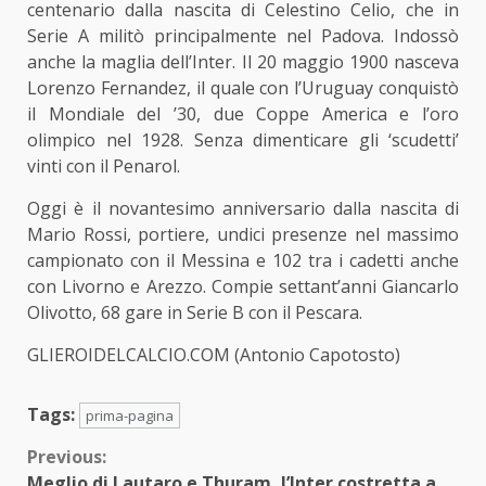
centenario dalla nascita di Celestino Celio, che in
Serie A militò principalmente nel Padova. Indossò
anche la maglia dell’Inter. Il 20 maggio 1900 nasceva
Lorenzo Fernandez, il quale con l’Uruguay conquistò
il Mondiale del ’30, due Coppe America e l’oro
olimpico nel 1928. Senza dimenticare gli ‘scudetti’
vinti con il Penarol.
Oggi è il novantesimo anniversario dalla nascita di
Mario Rossi, portiere, undici presenze nel massimo
campionato con il Messina e 102 tra i cadetti anche
con Livorno e Arezzo. Compie settant’anni Giancarlo
Olivotto, 68 gare in Serie B con il Pescara.
GLIEROIDELCALCIO.COM (Antonio Capotosto)
Tags:
prima-pagina
Continue
Previous:
Meglio di Lautaro e Thuram, l’Inter costretta a