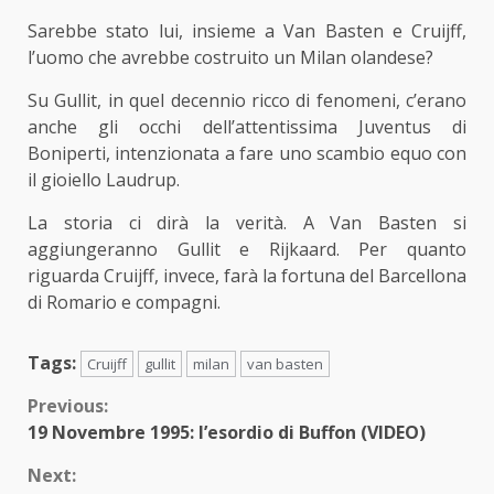
Sarebbe stato lui, insieme a Van Basten e Cruijff,
l’uomo che avrebbe costruito un Milan olandese?
Su Gullit, in quel decennio ricco di fenomeni, c’erano
anche gli occhi dell’attentissima Juventus di
Boniperti, intenzionata a fare uno scambio equo con
il gioiello Laudrup.
La storia ci dirà la verità. A Van Basten si
aggiungeranno Gullit e Rijkaard. Per quanto
riguarda Cruijff, invece, farà la fortuna del Barcellona
di Romario e compagni.
Tags:
Cruijff
gullit
milan
van basten
Continue
Previous:
19 Novembre 1995: l’esordio di Buffon (VIDEO)
Reading
Next: