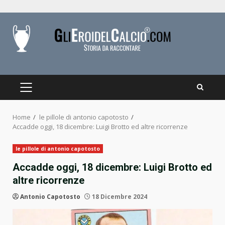
Skip
to
content
PRIMARY
MENU
Home
le pillole di antonio capotosto
Accadde oggi, 18 dicembre: Luigi Brotto ed altre ricorrenze
le pillole di antonio capotosto
Accadde oggi, 18 dicembre: Luigi Brotto ed
altre ricorrenze
Antonio Capotosto
18 Dicembre 2024