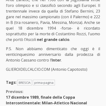
l’oro olimpico e si classificò secondo agli Europei. Il
trentennale invece da quella di Stefano Bernini, 23
gare nel massimo campionato (con il Palermo) e 222
in B (tra rosanero, Pavia, Messina, Monza). Anche se
quel 18 dicembre 1994 -forse- è ricordato
soprattutto per la morte di Costantino Rozzi, l’uomo
che portò l’Ascoli
nel grande calcio
.
P.S. Non abbiamo dimenticato che oggi è il
venticinquesimo anniversario dalla prodezza di
Antonio Cassano contro l’
Inter
.
GLIEROIDELCALCIO.COM (Antonio Capotosto)
Tags:
BRESCIA
prima-pagina
Continue
Previous:
17 dicembre 1989, finale della Coppa
Reading
Intercontinentale: Milan-Atletico Nacional