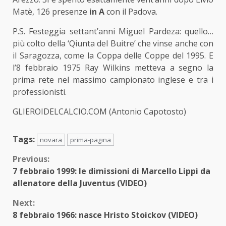
Matè, 126 presenze
in A
con il Padova.
P.S. Festeggia settant’anni Miguel Pardeza: quello…
più colto della ‘Qiunta del Buitre’ che vinse anche con
il Saragozza, come la Coppa delle Coppe del 1995. E
l’8 febbraio 1975 Ray Wilkins metteva a segno la
prima rete nel massimo campionato inglese e tra i
professionisti.
GLIEROIDELCALCIO.COM (Antonio Capotosto)
Tags:
novara
prima-pagina
Continue
Previous:
7 febbraio 1999: le dimissioni di Marcello Lippi da
Reading
allenatore della Juventus (VIDEO)
Next:
8 febbraio 1966: nasce Hristo Stoickov (VIDEO)