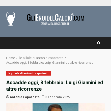
Skip
to
content
PRIMARY
MENU
Home
le pillole di antonio capotosto
Accadde oggi, 8 febbraio: Luigi Giannini ed altre ricorrenze
le pillole di antonio capotosto
Accadde oggi, 8 febbraio: Luigi Giannini ed
altre ricorrenze
Antonio Capotosto
8 Febbraio 2025