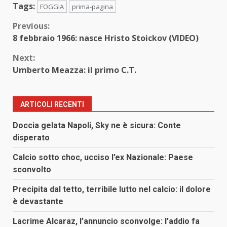
Tags:
FOGGIA
prima-pagina
Continue
Previous:
8 febbraio 1966: nasce Hristo Stoickov (VIDEO)
Reading
Next:
Umberto Meazza: il primo C.T.
ARTICOLI RECENTI
Doccia gelata Napoli, Sky ne è sicura: Conte
disperato
Calcio sotto choc, ucciso l’ex Nazionale: Paese
sconvolto
Precipita dal tetto, terribile lutto nel calcio: il dolore
è devastante
Lacrime Alcaraz, l’annuncio sconvolge: l’addio fa