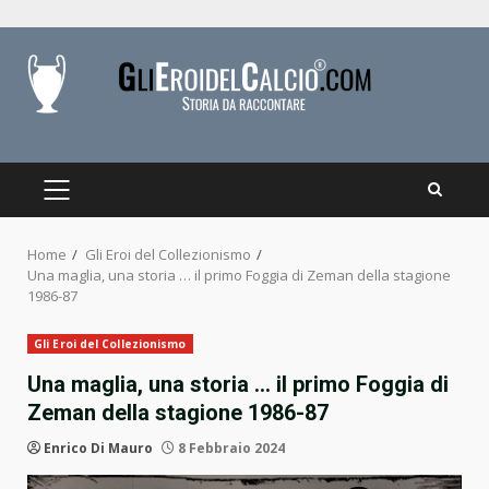
Skip
to
content
PRIMARY
MENU
Home
Gli Eroi del Collezionismo
Una maglia, una storia … il primo Foggia di Zeman della stagione
1986-87
Gli Eroi del Collezionismo
Una maglia, una storia … il primo Foggia di
Zeman della stagione 1986-87
Enrico Di Mauro
8 Febbraio 2024