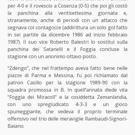
per 4-0 e il rovescio a Cosenza (0-5) che poi gli costò
la panchina alla ventisettesima giornata e,
stranamente, anche di periodi con un attacco che
segnava col contagocce (addirittura un solo gol fatto
in sei partite da dicembre 1986 ad inizio febbraio
1987). Il suo vice Roberto Balestri lo sostituì sulla
panchina dei Satanelli e il Foggia concluse la
stagione con un anonimo ottavo posto.
“Zdengo”, che nel frattempo aveva fatto bene nelle
piazze di Parma e Messina, fu poi richiamato dal
patron Casillo per la stagione 1989-90 con la
squadra promossa in B. In quell’annata diede vita
“Foggia dei Miracoli” e la cosiddetta Zemanlandia,
con uno spregiudicato 4-3-3 e un gioco
spumeggiante, che vedeva il proprio terminale
offensivo nel trio delle meraviglie Rambaudi-Signori-
Baiano.