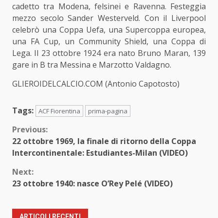
cadetto tra Modena, felsinei e Ravenna. Festeggia
mezzo secolo Sander Westerveld. Con il Liverpool
celebrò una Coppa Uefa, una Supercoppa europea,
una FA Cup, un Community Shield, una Coppa di
Lega. Il 23 ottobre 1924 era nato Bruno Maran, 139
gare in B tra Messina e Marzotto Valdagno.
GLIEROIDELCALCIO.COM (Antonio Capotosto)
Tags:
ACF Fiorentina
prima-pagina
Continue
Previous:
22 ottobre 1969, la finale di ritorno della Coppa
Reading
Intercontinentale: Estudiantes-Milan (VIDEO)
Next:
23 ottobre 1940: nasce O’Rey Pelé (VIDEO)
ARTICOLI RECENTI