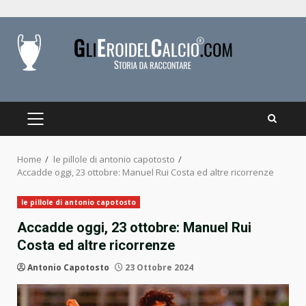
Skip
to
content
PRIMARY
MENU
Home
le pillole di antonio capotosto
Accadde oggi, 23 ottobre: Manuel Rui Costa ed altre ricorrenze
le pillole di antonio capotosto
Accadde oggi, 23 ottobre: Manuel Rui
Costa ed altre ricorrenze
Antonio Capotosto
23 Ottobre 2024