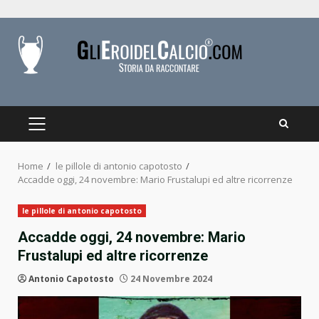
Skip
to
content
PRIMARY
MENU
Home
le pillole di antonio capotosto
Accadde oggi, 24 novembre: Mario Frustalupi ed altre ricorrenze
le pillole di antonio capotosto
Accadde oggi, 24 novembre: Mario
Frustalupi ed altre ricorrenze
Antonio Capotosto
24 Novembre 2024