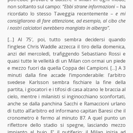
non soltanto sul campo:
“Ebbi strane informazioni
– ha
ricordato lo stesso Taveggia recentemente –
e mi
consigliarono di fare attenzione, ad esempio, al cibo che
i nostri calciatori avrebbero mangiato in albergo”.
[…] Al 75′, poi, tutto sembra decidersi quando
l’inglese Chris Waddle azzecca il tiro della domenica,
anzi del mercoledì, trafiggendo Sebastiano Rossi e
quasi tutte le velleità di un Milan con ormai un piede
e mezzo fuori da quella Coppa dei Campioni. […] A 3
minuti dalla fine accade l’imponderabile: l’arbitro
svedese Karlsson sembra fischiare la fine della
partita, i giocatori e i tifosi di casa alzano le braccia al
cielo, mentre i milanisti si inginocchiano sconfortati,
anche se dalla panchina Sacchi e Ramaccioni urlano
di tutto all’arbitro ed informano capitan Baresi che il
cronometro è fermo al minuto 87. A quel punto un
riflettore dello stadio si spegne, lasciando mezzo
impianto al buio. E’ il putiferio: il Milan inizia ad