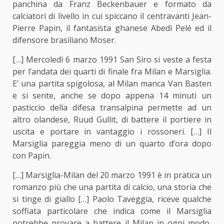
panchina da Franz Beckenbauer e formato da
calciatori di livello in cui spiccano il centravanti Jean-
Pierre Papin, il fantasista ghanese Abedì Pelé ed il
difensore brasiliano Moser.
[…] Mercoledì 6 marzo 1991 San Siro si veste a festa
per l’andata dei quarti di finale fra Milan e Marsiglia.
E’ una partita spigolosa, al Milan manca Van Basten
e si sente, anche se dopo appena 14 minuti un
pasticcio della difesa transalpina permette ad un
altro olandese, Ruud Gullit, di battere il portiere in
uscita e portare in vantaggio i rossoneri. […] Il
Marsiglia pareggia meno di un quarto d’ora dopo
con Papin.
[…] Marsiglia-Milan del 20 marzo 1991 è in pratica un
romanzo più che una partita di calcio, una storia che
si tinge di giallo […] Paolo Taveggia, riceve qualche
soffiata particolare che indica come il Marsiglia
potrebbe provare a battere il Milan in ogni modo,