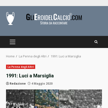
Skip
to
content
PRIMARY
MENU
Home
La Penna degli Altri
1991: Luci a Marsiglia
La Penna degli Altri
1991: Luci a Marsiglia
Redazione
4 Maggio 2020