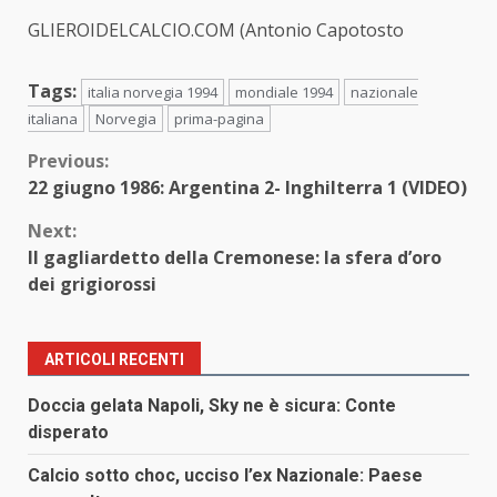
GLIEROIDELCALCIO.COM (Antonio Capotosto
Tags:
italia norvegia 1994
mondiale 1994
nazionale
italiana
Norvegia
prima-pagina
Continue
Previous:
22 giugno 1986: Argentina 2- Inghilterra 1 (VIDEO)
Reading
Next:
Il gagliardetto della Cremonese: la sfera d’oro
dei grigiorossi
ARTICOLI RECENTI
Doccia gelata Napoli, Sky ne è sicura: Conte
disperato
Calcio sotto choc, ucciso l’ex Nazionale: Paese