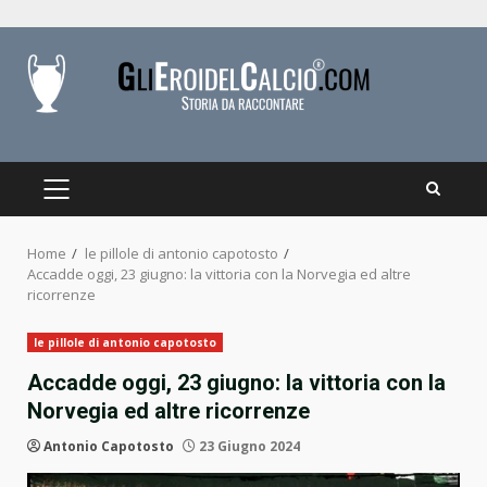
Skip
to
content
PRIMARY
MENU
Home
le pillole di antonio capotosto
Accadde oggi, 23 giugno: la vittoria con la Norvegia ed altre
ricorrenze
le pillole di antonio capotosto
Accadde oggi, 23 giugno: la vittoria con la
Norvegia ed altre ricorrenze
Antonio Capotosto
23 Giugno 2024