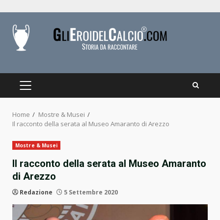
Skip
to
content
PRIMARY
MENU
Home
Mostre & Musei
Il racconto della serata al Museo Amaranto di Arezzo
Mostre & Musei
Il racconto della serata al Museo Amaranto
di Arezzo
Redazione
5 Settembre 2020