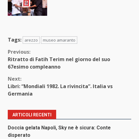
Tags:
arezzo
museo amaranto
Continue
Previous:
Ritratto di Fatih Terim nel giorno del suo
Reading
67esimo compleanno
Next:
Libri: “Mondiali 1982. La rivincita”. Italia vs
Germania
ARTICOLI RECENTI
Doccia gelata Napoli, Sky ne è sicura: Conte
disperato