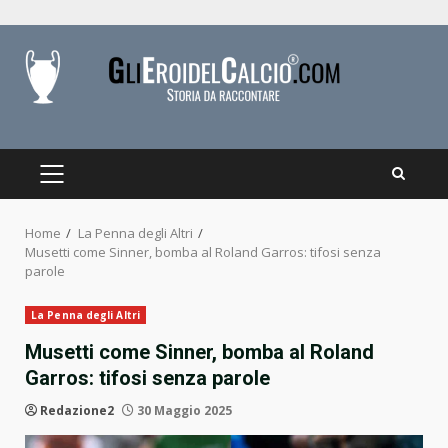
Skip
to
content
PRIMARY
MENU
Home
La Penna degli Altri
Musetti come Sinner, bomba al Roland Garros: tifosi senza
parole
La Penna degli Altri
Musetti come Sinner, bomba al Roland
Garros: tifosi senza parole
Redazione2
30 Maggio 2025