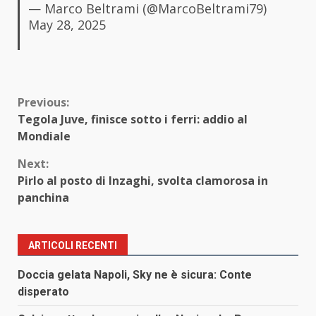
— Marco Beltrami (@MarcoBeltrami79)
May 28, 2025
Continue
Previous:
Tegola Juve, finisce sotto i ferri: addio al
Reading
Mondiale
Next:
Pirlo al posto di Inzaghi, svolta clamorosa in
panchina
ARTICOLI RECENTI
Doccia gelata Napoli, Sky ne è sicura: Conte
disperato