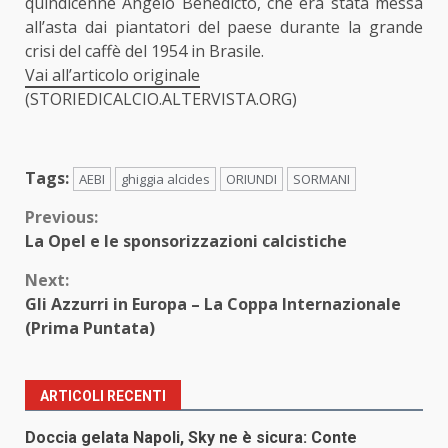
quindicenne Angelo Benedicto, che era stata messa
all’asta dai piantatori del paese durante la grande
crisi del caffè del 1954 in Brasile.
Vai all’articolo originale
(STORIEDICALCIO.ALTERVISTA.ORG)
Tags:
AEBI
ghiggia alcides
ORIUNDI
SORMANI
Continue
Previous:
La Opel e le sponsorizzazioni calcistiche
Reading
Next:
Gli Azzurri in Europa – La Coppa Internazionale
(Prima Puntata)
ARTICOLI RECENTI
Doccia gelata Napoli, Sky ne è sicura: Conte