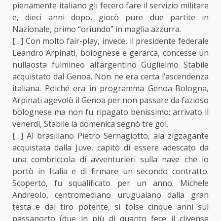
pienamente italiano gli fecero fare il servizio militare
e, dieci anni dopo, giocò pure due partite in
Nazionale, primo “oriundo” in maglia azzurra.
[…] Con molto fair-play, invece, il presidente federale
Leandro Arpinati, bolognese e gerarca, concesse un
nullaosta fulmineo all’argentino Guglielmo Stabile
acquistato dal Genoa. Non ne era certa l’ascendenza
italiana. Poiché era in programma Genoa-Bologna,
Arpinati agevolò il Genoa per non passare da fazioso
bolognese ma non fu ripagato benissimo: arrivato il
venerdì, Stabile la domenica segnò tre gol.
[…] Al brasiliano Pietro Sernagiotto, ala zigzagante
acquistata dalla Juve, capitò di essere adescato da
una combriccola di avventurieri sulla nave che lo
portò in Italia e di firmare un secondo contratto.
Scoperto, fu squalificato per un anno. Michele
Andreolo, centromediano uruguaiano dalla gran
testa e dal tiro potente, si tolse cinque anni sul
passaporto (due in più di quanto fece il clivense