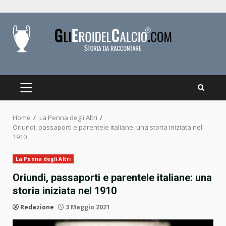
Skip
to
content
PRIMARY
MENU
Home
La Penna degli Altri
Oriundi, passaporti e parentele italiane: una storia iniziata nel
1910
La Penna degli Altri
Oriundi, passaporti e parentele italiane: una
storia iniziata nel 1910
Redazione
3 Maggio 2021