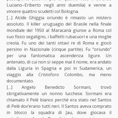
Luciano–Eriberto negli anni duemila) e venne a
vincere quattro scudetti col Bologna.
[…] Alcide Ghiggia oriundo è rimasto un mistero
assoluto. Il killer uruguagio del Brasile nella finale
mondiale del 1950 al Maracanà giunse a Roma col
suo fisico segaligno, i baffetti rubacuori e una moglie
creola. Fu uno dei tanti ottavi re di Roma e giocò
persino in Nazionale (cinque partite). Fu “oriundo”
per una fantomatica ascendenza ligure. Un
antenato, di cui non si seppe mai il nome, era andato
dalla Liguria in Spagna e poi in Sudamerica, un
viaggio alla Cristoforo Colombo, ma meno
documentato.
[…] Angelo Benedicto Sormani, trovò
sbrigativamente un nonno lucchese. Sormani era
chiamato il Pelé bianco perché era stato nel Santos
di Pelé dov’erano tutti neri. Il Santos aveva comprato
in blocco la squadra di Jau, dove giocava il