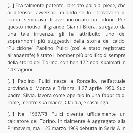
[…]
Era talmente potente, lanciato palla al piede, che
ai difensori avversari, quando se lo ritrovavano di
fronte sembrava di aver incrociato un ciclone. Per
questo motivo, il grande
Gianni Brera,
stregato da
una tale irruenza, gli ha attribuito uno dei
soprannomi più suggestivi della storia del calcio:
‘Puliciclone’. Paolino Pulici
(così è stato registrato
all’anagrafe) è stato
il bomber più prolifico di sempre
della storia del Torino,
con
ben 172 goal spalmati in
14 stagioni.
[…] Paolino Pulici nasce a Roncello, nell’attuale
provincia di Monza e Brianza, il 27 aprile 1950. Suo
padre, Silvio, lavora come operaio in una fabbrica di
rame, mentre sua madre, Claudia, è casalinga.
[…] Nel 1967/78 Pulici diventa ufficialmente un
calciatore del Torino. Inizialmente è aggregato alla
Primavera, ma il 23 marzo 1969 debutta in Serie A in