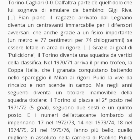
Torino-Cagliari 0-0. Dall’altra parte c’è quell’idolo che
lui sognava di emulare da bambino: Gigi Riva.
[…]
Pian piano il ragazzo arrivato dal Legnano
diventa un centravanti immarcabile per i difensori
avversari, che anche grazie a un fisico importante
(un metro e 77 centimetri per 74 chilogrammi) sa
essere letale in area di rigore. […]
Grazie ai goal di
‘Puliciclone’, il Torino diventa
una squadra da vertici
della classifica.
Nel 1970/71 arriva il primo trofeo,
la
Coppa Italia,
che i granata conquistano battendo
nello spareggio il Milan ai rigori. Pulici la vive da
rincalzo e non scende in campo.
Ma negli anni
seguenti diventa un titolare inamovibile della
squadra titolare: il Torino si piazza al
2° posto nel
1971/72 (5 goal),
seguono
due sesti e un quinto
posto.
E i numeri dell’attaccante lombardo si
impennano:
17 nel 1972/73, 14 nel 1973/74, 18 nel
1974/75, 21 nel 1975/76,
l’anno più bello, quello
migliore in assoluto nella carriera di Paolino Pulici,