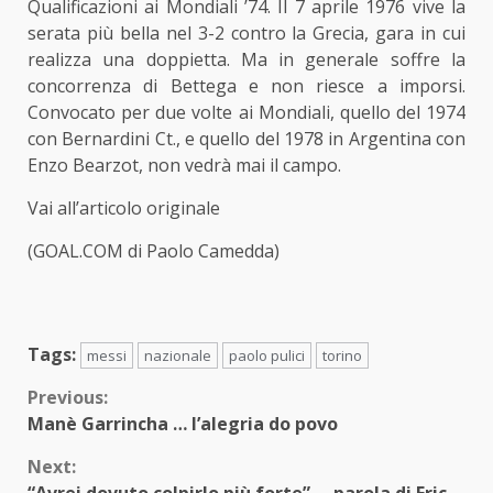
Qualificazioni ai Mondiali ’74. Il 7 aprile 1976 vive la
serata più bella nel 3-2 contro la Grecia, gara in cui
realizza una doppietta. Ma in generale soffre la
concorrenza di Bettega e non riesce a imporsi.
Convocato per due volte ai Mondiali, quello del 1974
con Bernardini Ct., e quello del 1978 in Argentina con
Enzo Bearzot, non vedrà mai il campo.
Vai all’articolo originale
(GOAL.COM di Paolo Camedda)
Tags:
messi
nazionale
paolo pulici
torino
Continue
Previous:
Manè Garrincha … l’alegria do povo
Reading
Next: