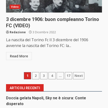
Video
3 dicembre 1906: buon compleanno Torino
FC (VIDEO)
Redazione
3 Dicembre 2022
La nascita del Torino Fc Il 3 dicembre del 1906
avvenne la nascita del Torino FC: la...
Read More
Paginazione
1
2
3
4
…
17
Next
degli
ARTICOLI RECENTI
articoli
Doccia gelata Napoli, Sky ne è sicura: Conte
disperato