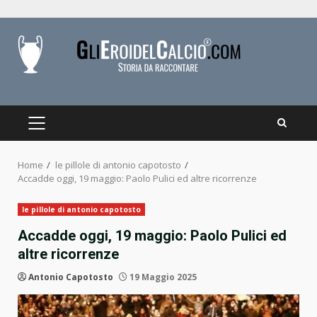
Skip
to
content
PRIMARY
MENU
Home
le pillole di antonio capotosto
Accadde oggi, 19 maggio: Paolo Pulici ed altre ricorrenze
le pillole di antonio capotosto
Accadde oggi, 19 maggio: Paolo Pulici ed
altre ricorrenze
Antonio Capotosto
19 Maggio 2025