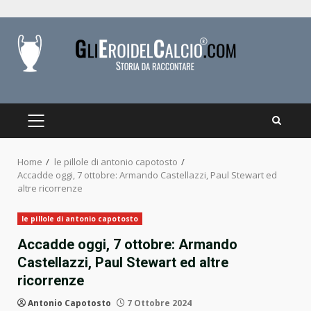
Skip
to
content
PRIMARY
MENU
Home
le pillole di antonio capotosto
Accadde oggi, 7 ottobre: Armando Castellazzi, Paul Stewart ed
altre ricorrenze
le pillole di antonio capotosto
Accadde oggi, 7 ottobre: Armando
Castellazzi, Paul Stewart ed altre
ricorrenze
Antonio Capotosto
7 Ottobre 2024