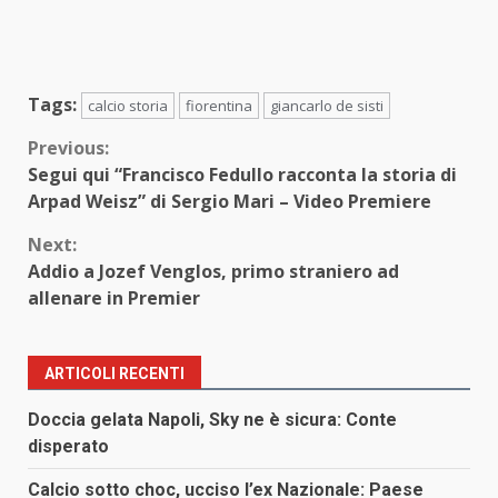
Tags:
calcio storia
fiorentina
giancarlo de sisti
Continue
Previous:
Segui qui “Francisco Fedullo racconta la storia di
Reading
Arpad Weisz” di Sergio Mari – Video Premiere
Next:
Addio a Jozef Venglos, primo straniero ad
allenare in Premier
ARTICOLI RECENTI
Doccia gelata Napoli, Sky ne è sicura: Conte
disperato
Calcio sotto choc, ucciso l’ex Nazionale: Paese