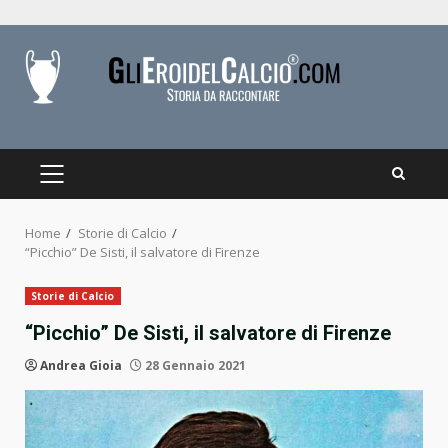
Skip
to
content
PRIMARY
MENU
Home
Storie di Calcio
“Picchio” De Sisti, il salvatore di Firenze
Storie di Calcio
“Picchio” De Sisti, il salvatore di Firenze
Andrea Gioia
28 Gennaio 2021