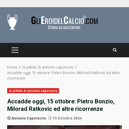
Skip
to
content
PRIMARY
MENU
Home
le pillole di antonio capotosto
Accadde oggi, 15 ottobre: Pietro Bonzio, Milorad Ratkovic ed altre
ricorrenze
le pillole di antonio capotosto
Accadde oggi, 15 ottobre: Pietro Bonzio,
Milorad Ratkovic ed altre ricorrenze
Antonio Capotosto
15 Ottobre 2024