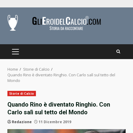
Skip
to
content
PRIMARY
MENU
Home
Storie di Calcio
Quando Rino è diventato Ringhio. Con Carlo salì sul tetto del
Mondo
Storie di Calcio
Quando Rino è diventato Ringhio. Con
Carlo salì sul tetto del Mondo
Redazione
11 Dicembre 2019