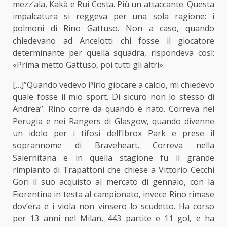
mezz’ala, Kakà e Rui Costa. Più un attaccante. Questa
impalcatura si reggeva per una sola ragione: i
polmoni di Rino Gattuso. Non a caso, quando
chiedevano ad Ancelotti chi fosse il giocatore
determinante per quella squadra, rispondeva così:
«Prima metto Gattuso, poi tutti gli altri».
[…]”Quando vedevo Pirlo giocare a calcio, mi chiedevo
quale fosse il mio sport. Di sicuro non lo stesso di
Andrea”. Rino corre da quando è nato. Correva nel
Perugia e nei Rangers di Glasgow, quando divenne
un idolo per i tifosi dell’Ibrox Park e prese il
soprannome di Braveheart. Correva nella
Salernitana e in quella stagione fu il grande
rimpianto di Trapattoni che chiese a Vittorio Cecchi
Gori il suo acquisto al mercato di gennaio, con la
Fiorentina in testa al campionato, invece Rino rimase
dov’era e i viola non vinsero lo scudetto. Ha corso
per 13 anni nel Milan, 443 partite e 11 gol, e ha