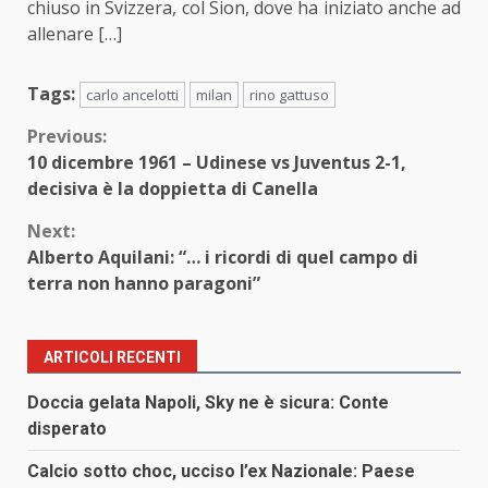
chiuso in Svizzera, col Sion, dove ha iniziato anche ad
allenare […]
Tags:
carlo ancelotti
milan
rino gattuso
Continue
Previous:
10 dicembre 1961 – Udinese vs Juventus 2-1,
Reading
decisiva è la doppietta di Canella
Next:
Alberto Aquilani: “… i ricordi di quel campo di
terra non hanno paragoni”
ARTICOLI RECENTI
Doccia gelata Napoli, Sky ne è sicura: Conte
disperato
Calcio sotto choc, ucciso l’ex Nazionale: Paese