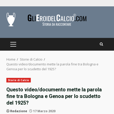
Skip
to
content
PRIMARY
MENU
Home
Storie di Calcio
Questo video/documento mette la parola fine tra Bologna e
Genoa per lo scudetto del 1925?
Storie di Calcio
Questo video/documento mette la parola
fine tra Bologna e Genoa per lo scudetto
del 1925?
Redazione
17 Marzo 2020