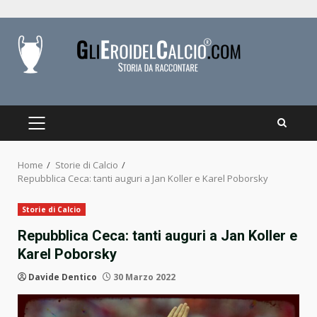
Skip
to
content
PRIMARY
MENU
Home
Storie di Calcio
Repubblica Ceca: tanti auguri a Jan Koller e Karel Poborsky
Storie di Calcio
Repubblica Ceca: tanti auguri a Jan Koller e
Karel Poborsky
Davide Dentico
30 Marzo 2022