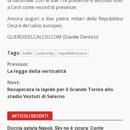
la nazionale. Con le sue 118 presenze è secondo solo
a Cech come record di presenze.
Ancora auguri a due pietre miliari della Repubblica
Ceca e del calcio europeo.
GLIEROIDELCALCIO.COM (Davide Dentico)
Tags:
koller
poborsky
repubblica ceca
Continue
Previous:
La legge della verticalità
Reading
Next:
Recuperata la lapide per il Grande Torino allo
stadio Vestuti di Salerno
ARTICOLI RECENTI
Doccia gelata Napoli, Sky ne è sicura: Conte