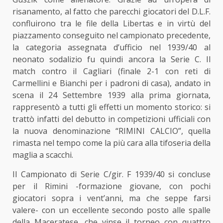
risanamento, al fatto che parecchi giocatori del D.L.F.
confluirono tra le file della Libertas e in virtù del
piazzamento conseguito nel campionato precedente,
la categoria assegnata d’ufficio nel 1939/40 al
neonato sodalizio fu quindi ancora la Serie C. Il
match contro il Cagliari (finale 2-1 con reti di
Carmellini e Bianchi per i padroni di casa), andato in
scena il 24 Settembre 1939 alla prima giornata,
rappresentò a tutti gli effetti un momento storico: si
trattò infatti del debutto in competizioni ufficiali con
la nuova denominazione “RIMINI CALCIO”, quella
rimasta nel tempo come la più cara alla tifoseria della
maglia a scacchi.
Il Campionato di Serie C/gir. F 1939/40 si concluse
per il Rimini -formazione giovane, con pochi
giocatori sopra i vent’anni, ma che seppe farsi
valere- con un eccellente secondo posto alle spalle
della Maceratese, che vinse il torneo con quattro