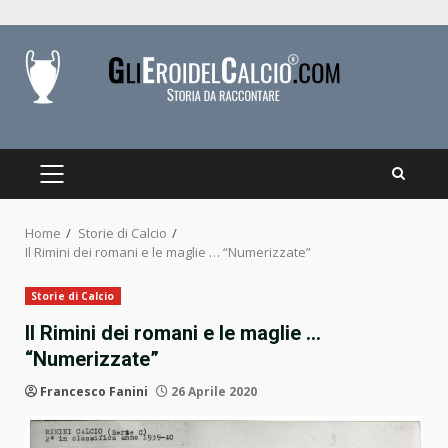
Skip
to
content
PRIMARY
MENU
Home
Storie di Calcio
Il Rimini dei romani e le maglie … “Numerizzate”
Storie di Calcio
Il Rimini dei romani e le maglie …
“Numerizzate”
Francesco Fanini
26 Aprile 2020