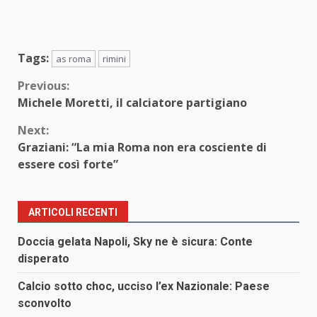
Tags:
as roma
rimini
Continue
Previous:
Michele Moretti, il calciatore partigiano
Reading
Next:
Graziani: “La mia Roma non era cosciente di
essere così forte”
ARTICOLI RECENTI
Doccia gelata Napoli, Sky ne è sicura: Conte
disperato
Calcio sotto choc, ucciso l’ex Nazionale: Paese
sconvolto