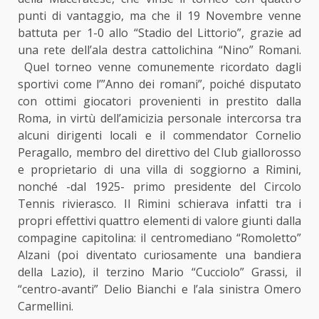
punti di vantaggio, ma che il 19 Novembre venne
battuta per 1-0 allo “Stadio del Littorio”, grazie ad
una rete dell’ala destra cattolichina “Nino” Romani.
Quel torneo venne comunemente ricordato dagli
sportivi come l’”Anno dei romani”, poiché disputato
con ottimi giocatori provenienti in prestito dalla
Roma, in virtù dell’amicizia personale intercorsa tra
alcuni dirigenti locali e il commendator Cornelio
Peragallo, membro del direttivo del Club giallorosso
e proprietario di una villa di soggiorno a Rimini,
nonché -dal 1925- primo presidente del Circolo
Tennis rivierasco. Il Rimini schierava infatti tra i
propri effettivi quattro elementi di valore giunti dalla
compagine capitolina: il centromediano “Romoletto”
Alzani (poi diventato curiosamente una bandiera
della Lazio), il terzino Mario “Cucciolo” Grassi, il
“centro-avanti” Delio Bianchi e l’ala sinistra Omero
Carmellini.