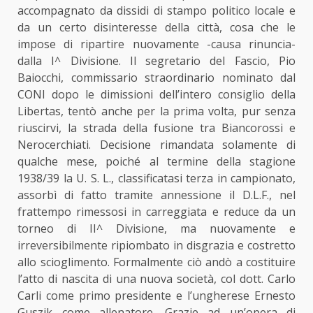
accompagnato da dissidi di stampo politico locale e
da un certo disinteresse della città, cosa che le
impose di ripartire nuovamente -causa rinuncia-
dalla I^ Divisione. Il segretario del Fascio, Pio
Baiocchi, commissario straordinario nominato dal
CONI dopo le dimissioni dell’intero consiglio della
Libertas, tentò anche per la prima volta, pur senza
riuscirvi, la strada della fusione tra Biancorossi e
Nerocerchiati. Decisione rimandata solamente di
qualche mese, poiché al termine della stagione
1938/39 la U. S. L., classificatasi terza in campionato,
assorbì di fatto tramite annessione il D.L.F., nel
frattempo rimessosi in carreggiata e reduce da un
torneo di II^ Divisione, ma nuovamente e
irreversibilmente ripiombato in disgrazia e costretto
allo scioglimento. Formalmente ciò andò a costituire
l’atto di nascita di una nuova società, col dott. Carlo
Carli come primo presidente e l’ungherese Ernesto
Guszik come allenatore. Grazie ad un’opera di