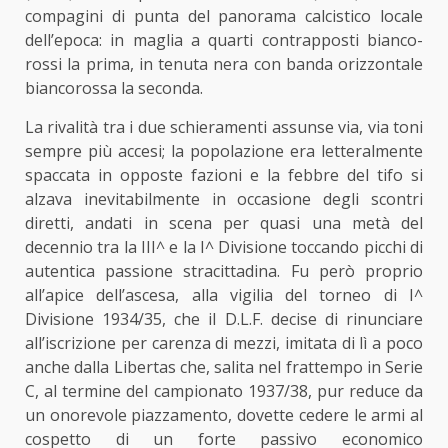
compagini di punta del panorama calcistico locale
dell’epoca: in maglia a quarti contrapposti bianco-
rossi la prima, in tenuta nera con banda orizzontale
biancorossa la seconda.
La rivalità tra i due schieramenti assunse via, via toni
sempre più accesi; la popolazione era letteralmente
spaccata in opposte fazioni e la febbre del tifo si
alzava inevitabilmente in occasione degli scontri
diretti, andati in scena per quasi una metà del
decennio tra la III^ e la I^ Divisione toccando picchi di
autentica passione stracittadina. Fu però proprio
all’apice dell’ascesa, alla vigilia del torneo di I^
Divisione 1934/35, che il D.L.F. decise di rinunciare
all’iscrizione per carenza di mezzi, imitata di lì a poco
anche dalla Libertas che, salita nel frattempo in Serie
C, al termine del campionato 1937/38, pur reduce da
un onorevole piazzamento, dovette cedere le armi al
cospetto di un forte passivo economico