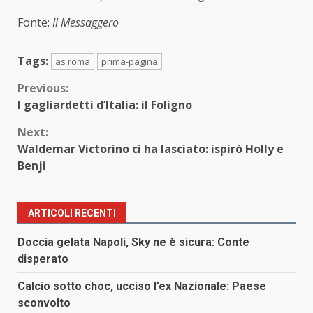
Fonte:
Il Messaggero
Tags:
as roma
prima-pagina
Continue
Previous:
I gagliardetti d’Italia: il Foligno
Reading
Next:
Waldemar Victorino ci ha lasciato: ispirò Holly e
Benji
ARTICOLI RECENTI
Doccia gelata Napoli, Sky ne è sicura: Conte
disperato
Calcio sotto choc, ucciso l’ex Nazionale: Paese
sconvolto