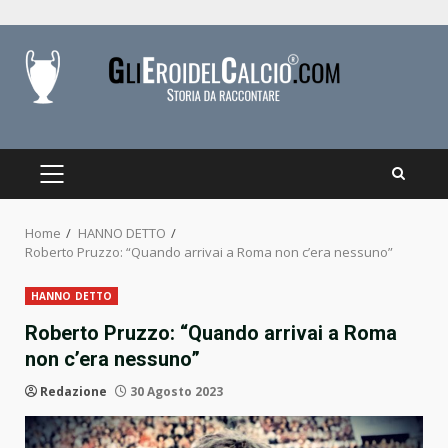
Skip
to
content
PRIMARY
MENU
Home
HANNO DETTO
Roberto Pruzzo: “Quando arrivai a Roma non c’era nessuno”
HANNO DETTO
Roberto Pruzzo: “Quando arrivai a Roma
non c’era nessuno”
Redazione
30 Agosto 2023