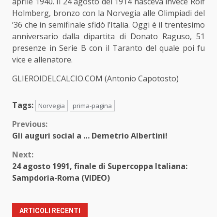
aprile 1940. Il 24 agosto del 1914 nasceva invece Rolf
Holmberg, bronzo con la Norvegia
alle Olimpiadi del
’36
che in semifinale sfidò l’Italia. Oggi è il trentesimo
anniversario dalla dipartita di Donato Raguso, 51
presenze in Serie B con il Taranto del quale poi fu
vice e allenatore.
GLIEROIDELCALCIO.COM (Antonio Capotosto)
Tags:
Norvegia
prima-pagina
Continue
Previous:
Gli auguri social a … Demetrio Albertini!
Reading
Next:
24 agosto 1991, finale di Supercoppa Italiana:
Sampdoria-Roma (VIDEO)
ARTICOLI RECENTI