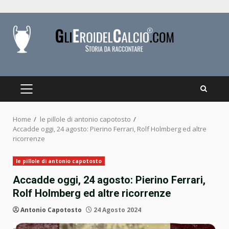
Skip
to
content
PRIMARY
MENU
Home
le pillole di antonio capotosto
Accadde oggi, 24 agosto: Pierino Ferrari, Rolf Holmberg ed altre
ricorrenze
le pillole di antonio capotosto
Accadde oggi, 24 agosto: Pierino Ferrari,
Rolf Holmberg ed altre ricorrenze
Antonio Capotosto
24 Agosto 2024