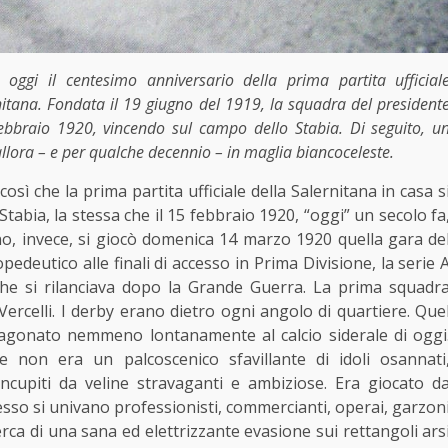
e oggi il centesimo anniversario della prima partita ufficial
nitana. Fondata il 19 giugno del 1919, la squadra del president
ebbraio 1920, vincendo sul campo dello Stabia. Di seguito, u
allora – e per qualche decennio – in maglia biancoceleste.
sì che la prima partita ufficiale della Salernitana in casa s
tabia, la stessa che il 15 febbraio 1920, “oggi” un secolo fa
rno, invece, si giocò domenica 14 marzo 1920 quella gara de
deutico alle finali di accesso in Prima Divisione, la serie 
, che si rilanciava dopo la Grande Guerra. La prima squadr
 Vercelli. I derby erano dietro ogni angolo di quartiere. Que
ragonato nemmeno lontanamente al calcio siderale di oggi
 e non era un palcoscenico sfavillante di idoli osannati
 concupiti da veline stravaganti e ambiziose. Era giocato d
spesso si univano professionisti, commercianti, operai, garzon
 cerca di una sana ed elettrizzante evasione sui rettangoli ars