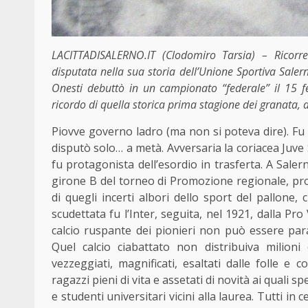
LACITTADISALERNO.IT (Clodomiro Tarsia) –
Ricorr
disputata nella sua storia dell’Unione Sportiva Saler
Onesti debuttò in un campionato “federale” il 15 f
ricordo di quella storica prima stagione dei granata, 
Piovve governo ladro (ma non si poteva dire). Fu co
disputò solo… a metà. Avversaria la coriacea Juve S
fu protagonista dell’esordio in trasferta. A Sale
girone B del torneo di Promozione regionale, prope
di quegli incerti albori dello sport del pallone
scudettata fu l’Inter, seguita, nel 1921, dalla Pro
calcio ruspante dei pionieri non può essere pa
Quel calcio ciabattato non distribuiva milioni
vezzeggiati, magnificati, esaltati dalle folle e
ragazzi pieni di vita e assetati di novità ai quali 
e studenti universitari vicini alla laurea. Tutti in