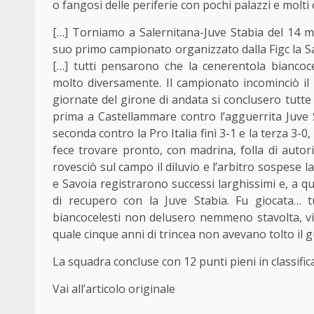
o fangosi delle periferie con pochi palazzi e molti 
[…] Torniamo a Salernitana-Juve Stabia del 14 
suo primo campionato organizzato dalla Figc la Sa
[…] tutti pensarono che la cenerentola biancoc
molto diversamente. Il campionato incominciò il 
giornate del girone di andata si conclusero tutte
prima a Castellammare contro l’agguerrita Juve St
seconda contro la Pro Italia finì 3-1 e la terza 3-0,
fece trovare pronto, con madrina, folla di autorit
rovesciò sul campo il diluvio e l’arbitro sospese la
e Savoia registrarono successi larghissimi e, a q
di recupero con la Juve Stabia. Fu giocata… tu
biancocelesti non delusero nemmeno stavolta, vi
quale cinque anni di trincea non avevano tolto il g
La squadra concluse con 12 punti pieni in classific
Vai all’articolo originale