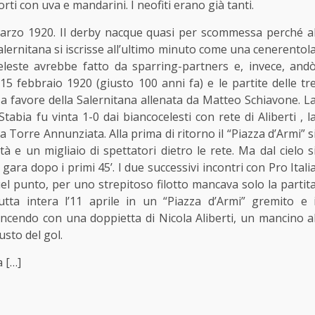
orti con uva e mandarini. I neofiti erano già tanti.
marzo 1920. Il derby nacque quasi per scommessa perché a
lernitana si iscrisse all’ultimo minuto come una cenerentol
eleste avrebbe fatto da sparring-partners e, invece, and
15 febbraio 1920 (giusto 100 anni fa) e le partite delle tr
 a favore della Salernitana allenata da Matteo Schiavone. L
abia fu vinta 1-0 dai biancocelesti con rete di Aliberti , l
 a Torre Annunziata. Alla prima di ritorno il “Piazza d’Armi” s
à e un migliaio di spettatori dietro le rete. Ma dal cielo s
 gara dopo i primi 45’. I due successivi incontri con Pro Itali
uel punto, per uno strepitoso filotto mancava solo la partit
tta intera l’11 aprile in un “Piazza d’Armi” gremito e 
ncendo con una doppietta di Nicola Aliberti, un mancino a
usto del gol.
a […]